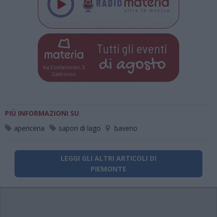
Tutti gli eventi
di
agosto
Via Confalonieri, 5
Castronno
PIÙ INFORMAZIONI SU
apericena
sapori di lago
baveno
LEGGI GLI ALTRI ARTICOLI DI
PIEMONTE