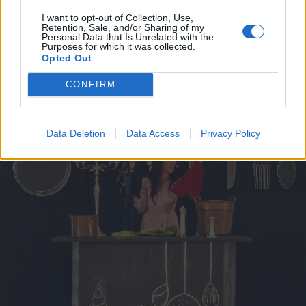
I want to opt-out of Collection, Use,
Retention, Sale, and/or Sharing of my
Personal Data that Is Unrelated with the
BAVENO
Purposes for which it was collected.
Baveno si illumina sotto le stelle
Opted Out
con il grande concerto sull’acqua
CONFIRM
Data Deletion
Data Access
Privacy Policy