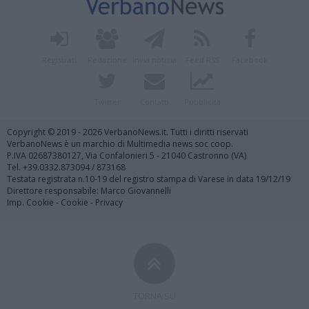
Registrati
Redazione
Invia notizia
Feed RSS
Facebook
Twitter
Contatti
Pubblicità
Copyright © 2019 - 2026 VerbanoNews.it. Tutti i diritti riservati
VerbanoNews è un marchio di Multimedia news soc coop.
P.IVA 02687380127, Via Confalonieri 5 - 21040 Castronno (VA)
Tel. +39.0332.873094 / 873168
Testata registrata n.10-19 del registro stampa di Varese in data 19/12/19
Direttore responsabile: Marco Giovannelli
Imp. Cookie
-
Cookie
-
Privacy
TORNA SU