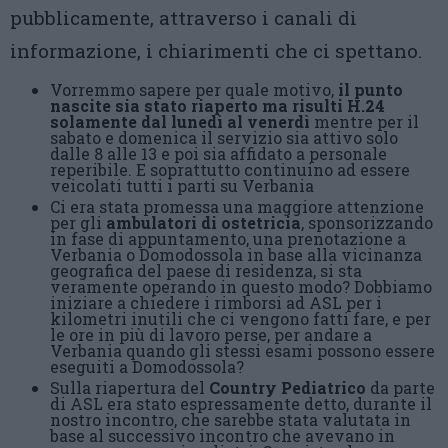
pubblicamente, attraverso i canali di
informazione, i chiarimenti che ci spettano.
Vorremmo sapere per quale motivo,
il punto
nascite sia stato riaperto ma risulti H.24
solamente dal lunedì al venerdì
mentre per il
sabato e domenica il servizio sia attivo solo
dalle 8 alle 13 e poi sia affidato a personale
reperibile. E soprattutto continuino ad essere
veicolati tutti i parti su Verbania
Ci era stata promessa una maggiore attenzione
per gli
ambulatori di ostetricia
, sponsorizzando
in fase di appuntamento, una prenotazione a
Verbania o Domodossola in base alla vicinanza
geografica del paese di residenza, si sta
veramente operando in questo modo? Dobbiamo
iniziare a chiedere i rimborsi ad ASL per i
kilometri inutili che ci vengono fatti fare, e per
le ore in più di lavoro perse, per andare a
Verbania quando gli stessi esami possono essere
eseguiti a Domodossola?
Sulla riapertura del
Country Pediatrico
da parte
di ASL era stato espressamente detto, durante il
nostro incontro, che sarebbe stata valutata in
base al successivo incontro che avevano in