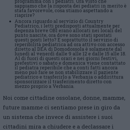
programma con i pediatri. Ora visto che
sappiamo che la risposta dei pediatri in merito è
stata favorevole, cosa stiamo aspettando a
riaprire?
Ancora riguardo al servizio di Country
Pediatrico, i letti predisposti attualmente per
degenza breve OBI erano allocati nei locali del
punto nascite, ora dove sono stati spostati
questi posti letto? E soprattutto il servizio di
reperibilità pediatrica ad ora attivo con accesso
diretto al DEA di Domodossola è solamente dal
lunedì al venerdì dalle 9 alle 12 e dalle 15 alle 18.
Al di fuori di questi orari e nei giorni festivi,
prefestivi o sabato e domenica viene contattato
il pediatra reperibile che a conti fatti ancora
meno può fare se non stabilizzare il paziente
pediatrico e trasferirlo a Verbania o addirittura
sponsorizzare il trasferimento diretto con
mezzo proprio a Verbania.
Noi come cittadine ossolane, donne, mamme,
future mamme ci sentiamo prese in giro da
un sistema che invece di assistere i suoi
cittadini mira a chiudere e a declassare i