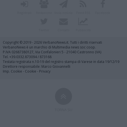
Registrati
Redazione
Invia notizia
Feed RSS
Facebook
Twitter
Contatti
Pubblicità
Copyright © 2019 - 2026 VerbanoNews.it. Tutti i diritti riservati
VerbanoNews è un marchio di Multimedia news soc coop.
P.IVA 02687380127, Via Confalonieri 5 - 21040 Castronno (VA)
Tel. +39.0332.873094 / 873168
Testata registrata n.10-19 del registro stampa di Varese in data 19/12/19
Direttore responsabile: Marco Giovannelli
Imp. Cookie
-
Cookie
-
Privacy
TORNA SU