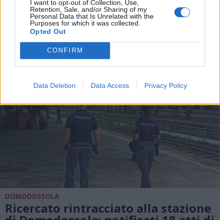
I want to opt-out of Collection, Use,
Retention, Sale, and/or Sharing of my
Personal Data that Is Unrelated with the
ALTRE NOTIZIE DI DOMODOSSOLA
Purposes for which it was collected.
Opted Out
CONFIRM
Data Deletion
Data Access
Privacy Policy
DOMODOSSOLA
Ricercato rintracciato alla stazione
di Domodossola: notificati 18 atti di