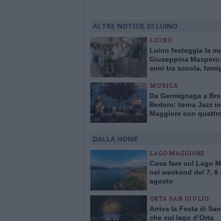
ALTRE NOTIZIE DI LUINO
LUINO
Luino festeggia la m
Giuseppina Maspero:
anni tra scuola, famig
comunità
MUSICA
Da Germignaga a Bre
Bedero: torna Jazz in
Maggiore con quattr
concerti “vista lago”
DALLA HOME
LAGO MAGGIORE
Cosa fare sul Lago 
nel weekend del 7, 8 
agosto
ORTA SAN GIULIO
Arriva la Festa di San
che sul lago d’Orta