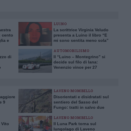
LUINO
aestra
La scrittrice Virginia Veludo
 cento
presenta a Luino il libro “E
lia e
mi sono sentita meno sola”
AUTOMOBILISMO
zzo di
Il “Luino – Montegrino” si
decide sul filo di lana:
o
Venenzio vince per 27
centesimi
LAVENO MOMBELLO
Maggiore
Disorientati e disidratati sul
e 9
sentiero del Sasso del
Fungo: tratti in salvo due
escursionisti inglesi
LAVENO MOMBELLO
 Vito
Il Luna Park torna sul
lungolago di Laveno