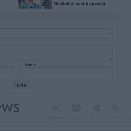
Mombello: sconti speciali
per l’inaugurazione
Nome
Registrati
Redazione
Invia notizia
Feed RSS
F