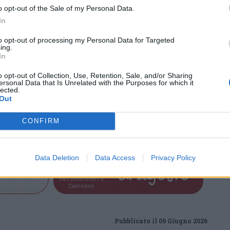
nario ideale per una giornata all’insegna dei
o opt-out of the Sale of my Personal Data.
a valorizzazione delle eccellenze del
In
to opt-out of processing my Personal Data for Targeted
ing.
In
o opt-out of Collection, Use, Retention, Sale, and/or Sharing
ca 14 giugno 2026
ersonal Data that Is Unrelated with the Purposes for which it
lected.
0 alle 17.00
Out
ertà, Luino
int@comune.luino.va.it
CONFIRM
Tutti gli eventi
Data Deletion
Data Access
Privacy Policy
di
agosto
Via Confalonieri, 5
Castronno
Pubblicato il 09 Giugno 2026