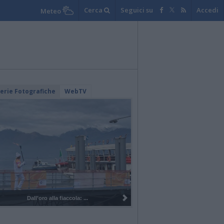
Cerca
Seguici su
Accedi
Meteo
lerie Fotografiche
WebTV
I 100 anni del Corpo Musicale di