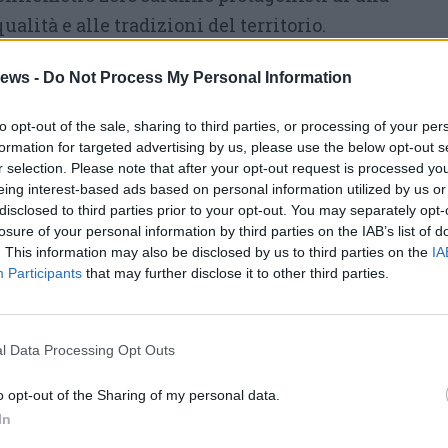
ualità e alle tradizioni del territorio.
ta un’importante occasione per sostenere le
ews -
Do Not Process My Personal Information
e favorire il contatto diretto tra produttori e
to opt-out of the sale, sharing to third parties, or processing of your per
o gli intermediari e valorizzando il lavoro
formation for targeted advertising by us, please use the below opt-out s
a nel settore primario.
r selection. Please note that after your opt-out request is processed y
eing interest-based ads based on personal information utilized by us or
erciale, il Mercato Contadino si propone come
disclosed to third parties prior to your opt-out. You may separately opt-
losure of your personal information by third parties on the IAB’s list of
zione di un’economia più sostenibile e
. This information may also be disclosed by us to third parties on the
IA
forzare il legame tra comunità, territorio e
Participants
that may further disclose it to other third parties.
Un appuntamento che contribuisce a mantenere
ali e a diffondere una maggiore attenzione
l Data Processing Opt Outs
la qualità degli alimenti.
o opt-out of the Sharing of my personal data.
i piazza Libertà, affacciata sull’area
In
 di incontro tra residenti e turisti, offrirà