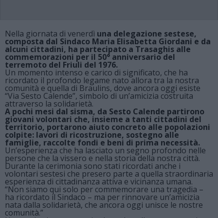
Nella giornata di venerdì
una delegazione sestese,
composta dal Sindaco Maria Elisabetta Giordani e da
alcuni cittadini, ha partecipato a Trasaghis alle
commemorazioni per il 50° anniversario del
terremoto del Friuli del 1976.
Un momento intenso e carico di significato, che ha
ricordato il profondo legame nato allora tra la nostra
comunità e quella di Braulins, dove ancora oggi esiste
“Via Sesto Calende”, simbolo di un’amicizia costruita
attraverso la solidarietà.
A pochi mesi dal sisma, da Sesto Calende partirono
giovani volontari che, insieme a tanti cittadini del
territorio, portarono aiuto concreto alle popolazioni
colpite: lavori di ricostruzione, sostegno alle
famiglie, raccolte fondi e beni di prima necessità.
Un’esperienza che ha lasciato un segno profondo nelle
persone che la vissero e nella storia della nostra città.
Durante la cerimonia sono stati ricordati anche i
volontari sestesi che presero parte a quella straordinaria
esperienza di cittadinanza attiva e vicinanza umana.
“Non siamo qui solo per commemorare una tragedia –
ha ricordato il Sindaco – ma per rinnovare un’amicizia
nata dalla solidarietà, che ancora oggi unisce le nostre
comunità.”