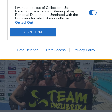
SESTO CALENDE
I want to opt-out of Collection, Use,
Fugge all’alt dei carabinieri tra
Retention, Sale, and/or Sharing of my
Sesto Calende e Castelletto Ticino:
Personal Data that Is Unrelated with the
Purposes for which it was collected.
arrestato un motociclista
Opted Out
CONFIRM
Data Deletion
Data Access
Privacy Policy