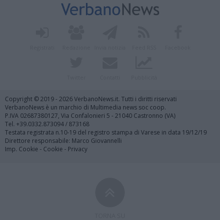
Registrati
Redazione
Invia notizia
Feed RSS
Facebook
Twitter
Contatti
Pubblicità
Copyright © 2019 - 2026 VerbanoNews.it. Tutti i diritti riservati
VerbanoNews è un marchio di Multimedia news soc coop.
P.IVA 02687380127, Via Confalonieri 5 - 21040 Castronno (VA)
Tel. +39.0332.873094 / 873168
Testata registrata n.10-19 del registro stampa di Varese in data 19/12/19
Direttore responsabile: Marco Giovannelli
Imp. Cookie
-
Cookie
-
Privacy
TORNA SU