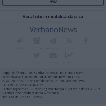
Vai al sito in modalità classica
Registrati
Redazione
Invia notizia
Feed RSS
Facebook
Twitter
Contatti
Pubblicità
Copyright © 2019 - 2026 VerbanoNews.it. Tutti i diritti riservati
VerbanoNews è un marchio di Multimedia news soc coop.
P.IVA 02687380127, Via Confalonieri 5 - 21040 Castronno (VA)
Tel. +39.0332.873094 / 873168
Testata registrata n.10-19 del registro stampa di Varese in data 19/12/19
Direttore responsabile: Marco Giovannelli
Imp. Cookie
-
Cookie
-
Privacy