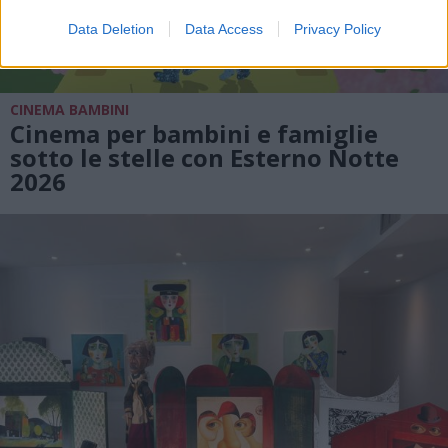
Data Deletion
Data Access
Privacy Policy
CINEMA BAMBINI
Cinema per bambini e famiglie
sotto le stelle con Esterno Notte
2026