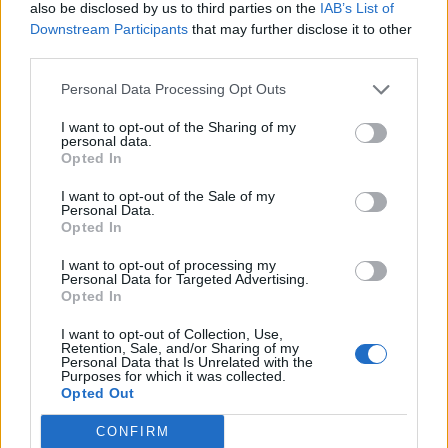
also be disclosed by us to third parties on the
IAB’s List of
Downstream Participants
that may further disclose it to other
third parties.
Personal Data Processing Opt Outs
I want to opt-out of the Sharing of my
VERBANIA
personal data.
Tragedia sopra Trontano nel
Opted In
Verbano Cusio Ossola: trovato
I want to opt-out of the Sale of my
senza vita il cercatore di funghi
Personal Data.
disperso
Opted In
I want to opt-out of processing my
Personal Data for Targeted Advertising.
Opted In
I want to opt-out of Collection, Use,
Retention, Sale, and/or Sharing of my
Personal Data that Is Unrelated with the
Purposes for which it was collected.
Opted Out
CONFIRM