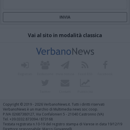
Vai al sito in modalità classica
Registrati
Redazione
Invia notizia
Feed RSS
Facebook
Twitter
Contatti
Pubblicità
Copyright © 2019 - 2026 VerbanoNews.it. Tutti i diritti riservati
VerbanoNews è un marchio di Multimedia news soc coop.
P.IVA 02687380127, Via Confalonieri 5 - 21040 Castronno (VA)
Tel. +39.0332.873094 / 873168
Testata registrata n.10-19 del registro stampa di Varese in data 19/12/19
Direttore responsabile: Marco Giovannelli