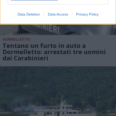
Data Deletion
Data Access
Privacy Policy
DORMELLETTO
Tentano un furto in auto a
Dormelletto: arrestati tre uomini
dai Carabinieri