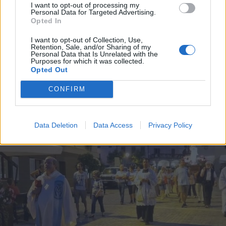
I want to opt-out of processing my
Personal Data for Targeted Advertising.
Opted In
I want to opt-out of Collection, Use,
Retention, Sale, and/or Sharing of my
NUOTO
Personal Data that Is Unrelated with the
Team Insubrika, storico terzo posto
Purposes for which it was collected.
Opted Out
ai campionati italiani Master di
Riccione
CONFIRM
Data Deletion
Data Access
Privacy Policy