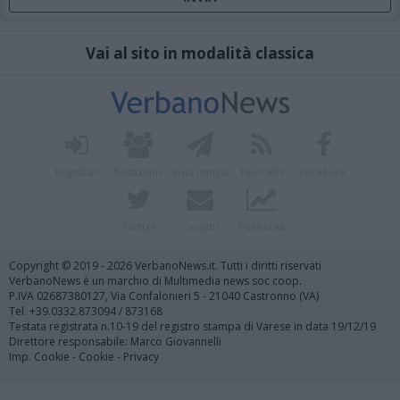
Vai al sito in modalità classica
Registrati
Redazione
Invia notizia
Feed RSS
Facebook
Twitter
Contatti
Pubblicità
Copyright © 2019 - 2026 VerbanoNews.it. Tutti i diritti riservati
VerbanoNews è un marchio di Multimedia news soc coop.
P.IVA 02687380127, Via Confalonieri 5 - 21040 Castronno (VA)
Tel. +39.0332.873094 / 873168
Testata registrata n.10-19 del registro stampa di Varese in data 19/12/19
Direttore responsabile: Marco Giovannelli
Imp. Cookie
-
Cookie
-
Privacy