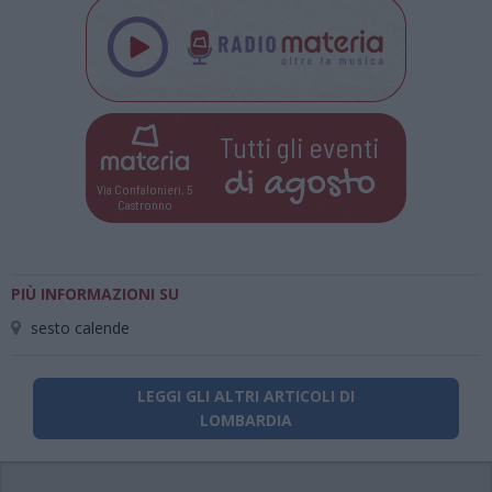
Tutti gli eventi
di
agosto
Via Confalonieri, 5
Castronno
PIÙ INFORMAZIONI SU
sesto calende
LEGGI GLI ALTRI ARTICOLI DI
LOMBARDIA