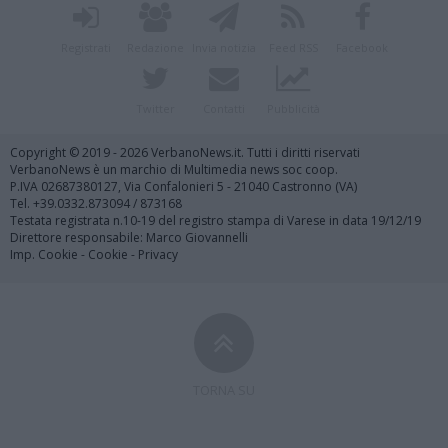
Registrati
Redazione
Invia notizia
Feed RSS
Facebook
Twitter
Contatti
Pubblicità
Copyright © 2019 - 2026 VerbanoNews.it. Tutti i diritti riservati
VerbanoNews è un marchio di Multimedia news soc coop.
P.IVA 02687380127, Via Confalonieri 5 - 21040 Castronno (VA)
Tel. +39.0332.873094 / 873168
Testata registrata n.10-19 del registro stampa di Varese in data 19/12/19
Direttore responsabile: Marco Giovannelli
Imp. Cookie
-
Cookie
-
Privacy
TORNA SU