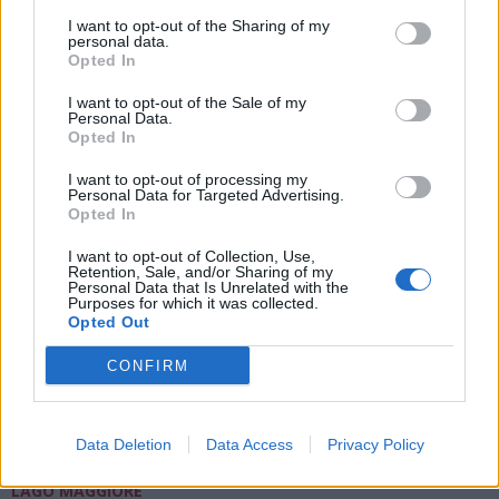
VERBANIA
Sotto le stelle del VCO, in bici per
I want to opt-out of the Sharing of my
personal data.
l’inclusione: sabato 8 la Pedalata
Opted In
non competitiva lungo il Toce
I want to opt-out of the Sale of my
Personal Data.
Opted In
I want to opt-out of processing my
Personal Data for Targeted Advertising.
Opted In
I want to opt-out of Collection, Use,
Retention, Sale, and/or Sharing of my
Personal Data that Is Unrelated with the
Purposes for which it was collected.
Opted Out
CONFIRM
Data Deletion
Data Access
Privacy Policy
LAGO MAGGIORE