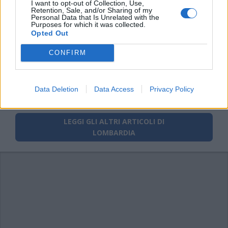
Tutti gli eventi
I want to opt-out of Collection, Use,
Retention, Sale, and/or Sharing of my
Personal Data that Is Unrelated with the
di
agosto
Purposes for which it was collected.
Via Confalonieri, 5
Opted Out
Castronno
CONFIRM
PIÙ INFORMAZIONI SU
Data Deletion
Data Access
Privacy Policy
leggiuno
monvalle
LEGGI GLI ALTRI ARTICOLI DI
LOMBARDIA