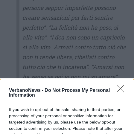
persone seppur imperfette possono
creare sensazioni per farti sentire
perfetto”. “La felicità non ha peso, sì
alla vita”. “I dca non sono un capriccio,
sì alla vita. Armati contro tutto ciò che
non ti rende libera, ribellati contro
tutto ciò che ti incatena”. “Amarsi non
ha senso se poi io non mi so amare”
VerbanoNews -
Do Not Process My Personal
Queste alcune delle frasi che Giada aveva
Information
scritto per il suo progetto delle Farfalle Lilla,
If you wish to opt-out of the sale, sharing to third parties, or
farfalle che attraverso i colorati palloncini
processing of your personal or sensitive information for
targeted advertising by us, please use the below opt-out
hanno dipinto il cielo di Leggiuno.
section to confirm your selection. Please note that after your