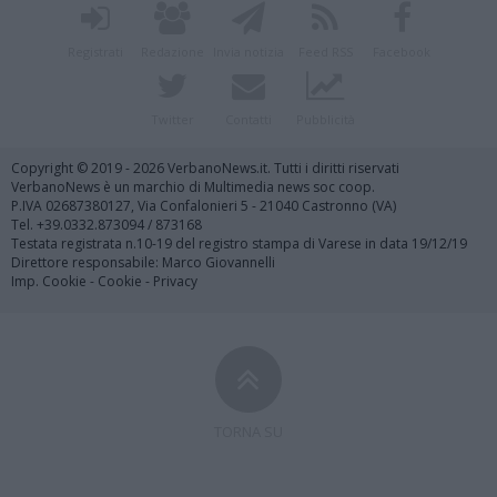
Registrati
Redazione
Invia notizia
Feed RSS
Facebook
Twitter
Contatti
Pubblicità
Copyright © 2019 - 2026 VerbanoNews.it. Tutti i diritti riservati
VerbanoNews è un marchio di Multimedia news soc coop.
P.IVA 02687380127, Via Confalonieri 5 - 21040 Castronno (VA)
Tel. +39.0332.873094 / 873168
Testata registrata n.10-19 del registro stampa di Varese in data 19/12/19
Direttore responsabile: Marco Giovannelli
Imp. Cookie
-
Cookie
-
Privacy
TORNA SU