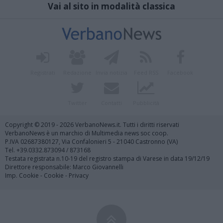
Vai al sito in modalità classica
Registrati
Redazione
Invia notizia
Feed RSS
Facebook
Twitter
Contatti
Pubblicità
Copyright © 2019 - 2026 VerbanoNews.it. Tutti i diritti riservati
VerbanoNews è un marchio di Multimedia news soc coop.
P.IVA 02687380127, Via Confalonieri 5 - 21040 Castronno (VA)
Tel. +39.0332.873094 / 873168
Testata registrata n.10-19 del registro stampa di Varese in data 19/12/19
Direttore responsabile: Marco Giovannelli
Imp. Cookie
-
Cookie
-
Privacy