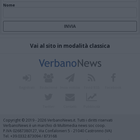
Nome
Vai al sito in modalità classica
Registrati
Redazione
Invia notizia
Feed RSS
Facebook
Twitter
Contatti
Pubblicità
Copyright © 2019 - 2026 VerbanoNews.it. Tutti i diritti riservati
VerbanoNews è un marchio di Multimedia news soc coop.
P.IVA 02687380127, Via Confalonieri 5 - 21040 Castronno (VA)
Tel. +39.0332.873094 / 873168