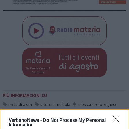
Tutti gli eventi
di
agosto
Via Confalonieri, 5
Castronno
PIÙ INFORMAZIONI SU
mela di aism
sclerosi multipla
alessandro borghese
sesto calende
VerbanoNews -
Do Not Process My Personal
Information
LEGGI GLI ALTRI ARTICOLI DI