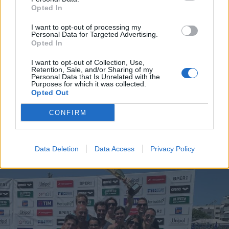
Opted In
I want to opt-out of processing my
Personal Data for Targeted Advertising.
Opted In
I want to opt-out of Collection, Use,
Retention, Sale, and/or Sharing of my
Personal Data that Is Unrelated with the
Purposes for which it was collected.
Opted Out
CONFIRM
ALTRE NOTIZIE DI SESTO CALENDE
Data Deletion
Data Access
Privacy Policy