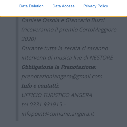
L’Eterno Riposo – Alberto Sacco
Data Deletion
Data Access
Privacy Policy
Ospiti d’onore:
Daniele Ossola e Giancarlo Buzzi
(
riceveranno il premio CortoMaggiore
2020)
Durante tutta la serata ci saranno
interventi di musica live di NESTORE
Obbligatoria la Prenotazione:
prenotazioniangera@gmail.com
Info e contatti:
UFFICIO TURISTICO ANGERA
tel 0331 931915
–
infopoint@comune.angera.it