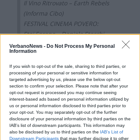
Il Vino Ritrovato – Earth Rebels
(Informa Cibo)
FESTIVAL CINEMA POVERO:
Stai Sereno – Daniele Stocchi
Partenze – N. Morganti Patrignani
VerbanoNews -
Do Not Process My Personal
Information
Cup of Tea – Jitendra Rai
El Atraco – Alfonso Dìaz
If you wish to opt-out of the sale, sharing to third parties, or
processing of your personal or sensitive information for
Pollicino – Cristiano Anania
targeted advertising by us, please use the below opt-out
Ospiti d’onore: Laura Forgia e
section to confirm your selection. Please note that after your
opt-out request is processed you may continue seeing
Piergiorgio Giorilli
(
Riceveranno il
interest-based ads based on personal information utilized by
premio CortoMaggiore 2020)
us or personal information disclosed to third parties prior to
your opt-out. You may separately opt-out of the further
Omaggio a Ennio Morricone
disclosure of your personal information by third parties on the
IAB’s list of downstream participants. This information may
DOMENICA 23 ore 21:00:
also be disclosed by us to third parties on the
IAB’s List of
Cartolina da Angera – M. Jamundo e F.
Downstream Participants
that may further disclose it to other