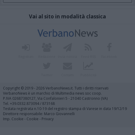
Vai al sito in modalità classica
Registrati
Redazione
Invia notizia
Feed RSS
Facebook
Twitter
Contatti
Pubblicità
Copyright © 2019 - 2026 VerbanoNews.it. Tutti i diritti riservati
VerbanoNews è un marchio di Multimedia news soc coop.
P.IVA 02687380127, Via Confalonieri 5 - 21040 Castronno (VA)
Tel. +39.0332.873094 / 873168
Testata registrata n.10-19 del registro stampa di Varese in data 19/12/19
Direttore responsabile: Marco Giovannelli
Imp. Cookie
-
Cookie
-
Privacy