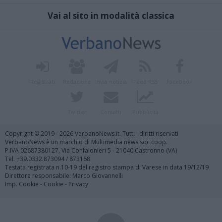
Vai al sito in modalità classica
Registrati
Redazione
Invia notizia
Feed RSS
Facebook
Twitter
Contatti
Pubblicità
Copyright © 2019 - 2026 VerbanoNews.it. Tutti i diritti riservati
VerbanoNews è un marchio di Multimedia news soc coop.
P.IVA 02687380127, Via Confalonieri 5 - 21040 Castronno (VA)
Tel. +39.0332.873094 / 873168
Testata registrata n.10-19 del registro stampa di Varese in data 19/12/19
Direttore responsabile: Marco Giovannelli
Imp. Cookie
-
Cookie
-
Privacy