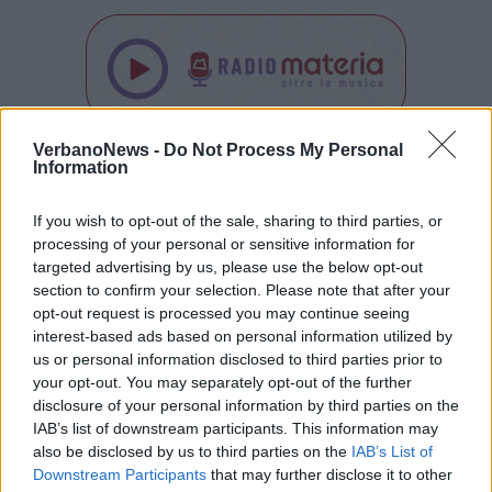
VerbanoNews -
Do Not Process My Personal
Tutti gli eventi
Information
di
agosto
Via Confalonieri, 5
If you wish to opt-out of the sale, sharing to third parties, or
Castronno
processing of your personal or sensitive information for
targeted advertising by us, please use the below opt-out
section to confirm your selection. Please note that after your
opt-out request is processed you may continue seeing
PIÙ INFORMAZIONI SU
interest-based ads based on personal information utilized by
angera
angera hub del lago maggiore
angera
us or personal information disclosed to third parties prior to
your opt-out. You may separately opt-out of the further
disclosure of your personal information by third parties on the
LEGGI GLI ALTRI ARTICOLI DI
IAB’s list of downstream participants. This information may
LOMBARDIA
also be disclosed by us to third parties on the
IAB’s List of
Downstream Participants
that may further disclose it to other