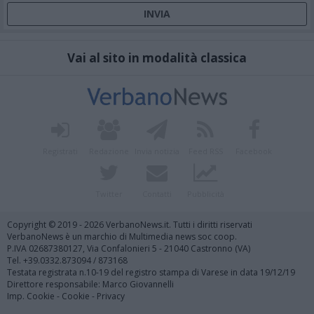
Vai al sito in modalità classica
Registrati
Redazione
Invia notizia
Feed RSS
Facebook
Twitter
Contatti
Pubblicità
Copyright © 2019 - 2026 VerbanoNews.it. Tutti i diritti riservati
VerbanoNews è un marchio di Multimedia news soc coop.
P.IVA 02687380127, Via Confalonieri 5 - 21040 Castronno (VA)
Tel. +39.0332.873094 / 873168
Testata registrata n.10-19 del registro stampa di Varese in data 19/12/19
Direttore responsabile: Marco Giovannelli
Imp. Cookie
-
Cookie
-
Privacy