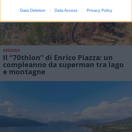
Data Deletion
Data Access
Privacy Policy
ANGERA
Il “70thlon” di Enrico Piazza: un
compleanno da superman tra lago
e montagne