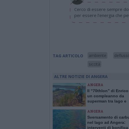
Cerco di essere sempre dove
per essere l’energia che per
ambiente
defluss
TAG ARTICOLO
siccità
ALTRE NOTIZIE DI ANGERA
ANGERA
Il “70thlon” di Enrico
un compleanno da
superman tra lago e
montagne
ANGERA
Sversamento di carb
nel lago ad Angera:
interventi di bonifica