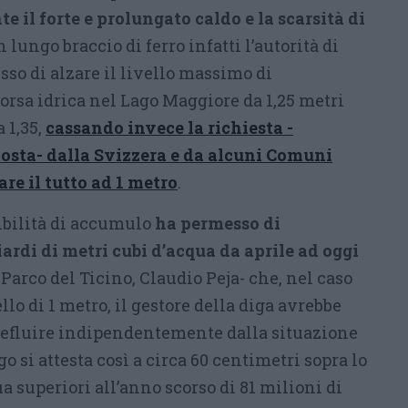
 il forte e prolungato caldo e la scarsità di
n lungo braccio di ferro infatti l’autorità di
so di alzare il livello massimo di
orsa idrica nel Lago Maggiore da 1,25 metri
 1,35,
cassando invece la richiesta -
sta- dalla Svizzera e da alcuni Comuni
re il tutto ad 1 metro
.
bilità di accumulo
ha permesso di
iardi di metri cubi d’acqua da aprile ad oggi
l Parco del Ticino, Claudio Peja-
che, nel caso
ello di 1 metro, il gestore della diga avrebbe
e defluire indipendentemente dalla situazione
go si attesta così a circa 60 centimetri sopra lo
ua superiori all’anno scorso di 81 milioni
di