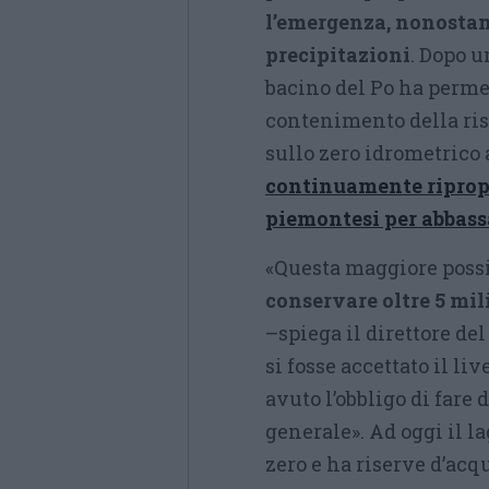
l’emergenza, nonostante
precipitazioni
. Dopo u
bacino del Po ha permes
contenimento della ris
sullo zero idrometrico a
continuamente ripropo
piemontesi per abbassa
«Questa maggiore possi
conservare oltre 5 mil
–
spiega il direttore de
si fosse accettato il liv
avuto l’obbligo di far
generale». Ad oggi il la
zero e ha riserve d’acq