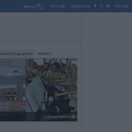
Cerca
Seguici su
Accedi
Meteo
lerie Fotografiche
WebTV
I 100 anni del Corpo Musicale di