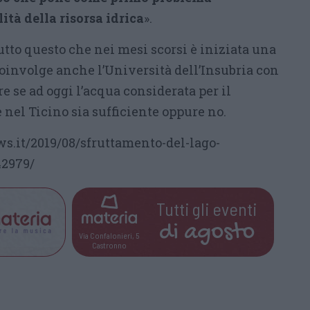
lità della risorsa idrica
».
tto questo che nei mesi scorsi è iniziata una
coinvolge anche l’Università dell’Insubria con
re se ad oggi l’acqua considerata per il
nel Ticino sia sufficiente oppure no.
s.it/2019/08/sfruttamento-del-lago-
42979/
Tutti gli eventi
di
agosto
Via Confalonieri, 5
Castronno