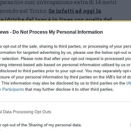
 garantire così un’erogazione extra di 14 metri
secondo nel Ticino.
Se infatti ad oggi la
e idriche del lago è in linea con quella del
riferimento, è stata proprio quella scorta
ews -
Do Not Process My Personal Information
itato il disastro.
to opt-out of the sale, sharing to third parties, or processing of your per
.it/2019/07/rischio-siccita-lago-maggiore-
formation for targeted advertising by us, please use the below opt-out s
e-critica-del-2007/843127/
r selection. Please note that after your opt-out request is processed y
eing interest-based ads based on personal information utilized by us or
disclosed to third parties prior to your opt-out. You may separately opt-
spingono il Parco del Ticino a torna alla
losure of your personal information by third parties on the IAB’s list of
 il livello del Lago venga tenuto sempre
. This information may also be disclosed by us to third parties on the
IA
metri sopra lo zero.
«
L’andamento di
Participants
that may further disclose it to other third parties.
ti -continua Peja- confermano
posizione del Parco sia l’unica che garantisca
l Data Processing Opt Outs
mettendo di non perdere a causa della siccità
economici importanti
e, soprattutto,
senza
o opt-out of the Sharing of my personal data.