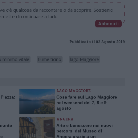
 c’è qualcosa da raccontare o da scoprire. Sostienici
mette di continuare a farlo.
Abbonati
Pubblicato il 02 Agosto 2019
o minimo vitale
fiume ticino
lago Maggiore
LAGO MAGGIORE
 Piazza:
Cosa fare sul Lago Maggiore
nel weekend del 7, 8 e 9
agosto
ANGERA
urante
Arte e benessere nei nuovi
percorsi del Museo di
 e
Angera grazie a un