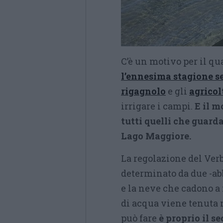
C’è un motivo per il q
l’ennesima stagione s
rigagnolo
e gli
agricol
irrigare i campi.
E il m
tutti quelli che guarda
Lago Maggiore.
La regolazione del Ver
determinato da due -abb
e la neve che cadono a 
di acqua viene tenuta n
può fare
è proprio il s