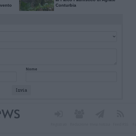
 vento
Conturbia
Nome
Registrati
Redazione
Invia notizia
Feed RSS
F