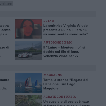
 verbano
LUINO
aestra
La scrittrice Virginia Veludo
 cento
presenta a Luino il libro “E
lia e
mi sono sentita meno sola”
AUTOMOBILISMO
zzo di
Il “Luino – Montegrino” si
decide sul filo di lana:
o
Venenzio vince per 27
centesimi
MACCAGNO
urante
Torna la storica “Regata del
Canalone” sul Lago
rdia
Maggiore
danni
AGRATE CONTURBIA
Un cucciolo di ocelot è nato
al Parco Faunistico di Agrate