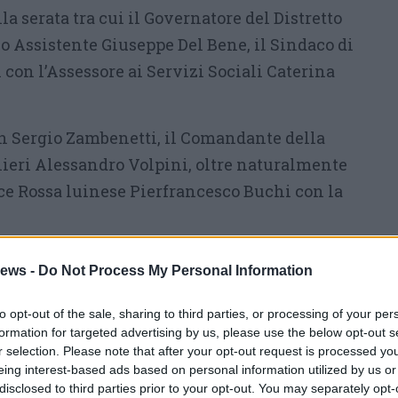
la serata tra cui il Governatore del Distretto
suo Assistente Giuseppe Del Bene, il Sindaco di
con l’Assessore ai Servizi Sociali Caterina
on Sergio Zambenetti, il Comandante della
eri Alessandro Volpini, oltre naturalmente
oce Rossa luinese Pierfrancesco Buchi con la
idente del Lions Club di Luino Luca Minelli
ews -
Do Not Process My Personal Information
strapiena con grande risposta del territorio che
lta la propria immensa generosità e
to opt-out of the sale, sharing to third parties, or processing of your per
formation for targeted advertising by us, please use the below opt-out s
he sociali. Oltre alla Cena di Gala in
r selection. Please note that after your opt-out request is processed y
ve, gli invitati hanno potuto partecipare ad
eing interest-based ads based on personal information utilized by us or
 premi importanti messi a disposizione da
disclosed to third parties prior to your opt-out. You may separately opt-