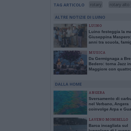
rotary
rotary alto
TAG ARTICOLO
ALTRE NOTIZIE DI LUINO
LUINO
Luino festeggia la m
Giuseppina Maspero:
anni tra scuola, famig
comunità
MUSICA
Da Germignaga a Bre
Bedero: torna Jazz in
Maggiore con quattr
concerti “vista lago”
DALLA HOME
ANGERA
Sversamento di carb
nel Verbano, Angera
coinvolge Arpa e Gua
Costiera per evitare 
LAVENO MOMBELLO
Barca incagliata sul
lungolago di Laveno