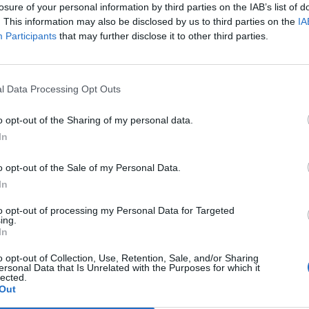
losure of your personal information by third parties on the IAB’s list of
. This information may also be disclosed by us to third parties on the
IA
Participants
that may further disclose it to other third parties.
ary Club Laveno Luino Alto Verbano
po i saluti al numeroso pubblico presente ed
ervenute, dopo aver ringraziato tutti coloro
l Data Processing Opt Outs
erosità si sono messi a disposizione per la
o opt-out of the Sharing of my personal data.
rata, ha voluto sottolineare quanto sia
In
ni aprirsi alla società non solo per farsi
o opt-out of the Sale of my Personal Data.
nche per far apprezzare maggiormente le
In
e avanti a favore del prossimo. Coniugare la
rietà risponde tra l’altro a questa precisa
to opt-out of processing my Personal Data for Targeted
ing.
In
o opt-out of Collection, Use, Retention, Sale, and/or Sharing
zio del nuovo anno rotariano dal Presidente
ersonal Data that Is Unrelated with the Purposes for which it
lected.
nal Barry Rassin
, ribadito in più occasioni dal
Out
o Roberto Dotti e ricordato nel corso della