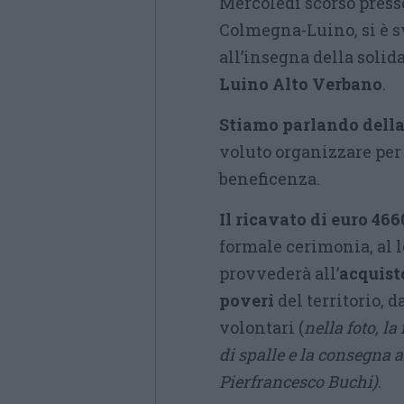
Mercoledì scorso press
Colmegna-Luino, si è s
all’insegna della solid
Luino Alto Verbano
.
Stiamo parlando della 
voluto organizzare per 
beneficenza.
Il ricavato di euro 4
formale cerimonia, al 
provvederà all’
acquisto
poveri
del territorio, 
volontari (
nella foto, l
di spalle e la consegna a
Pierfrancesco Buchi)
.