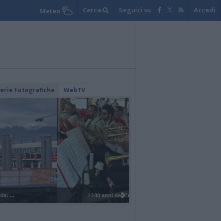
Cerca
Seguici su
Accedi
Meteo
lerie Fotografiche
WebTV
I 100 anni del Corpo Musicale di