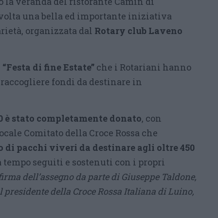
o la veranda del ristorante Camin di
volta una bella ed importante iniziativa
arietà, organizzata dal
Rotary club Laveno
“Festa di fine Estate”
che i Rotariani hanno
raccogliere fondi da destinare in
660 è stato completamente donato
, con
locale Comitato della Croce Rossa che
 di pacchi viveri da destinare agli oltre 450
da tempo seguiti e sostenuti con i propri
a firma dell’assegno da parte di Giuseppe Taldone,
l presidente della Croce Rossa Italiana di Luino,