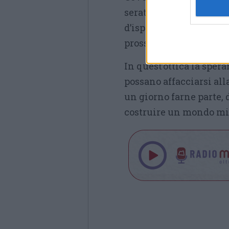
serata dal Presidente 
d’ispirazione per gli al
prossimo al di sopra di
In quest’ottica la sper
possano affacciarsi all
un giorno farne parte, 
costruire un mondo mi