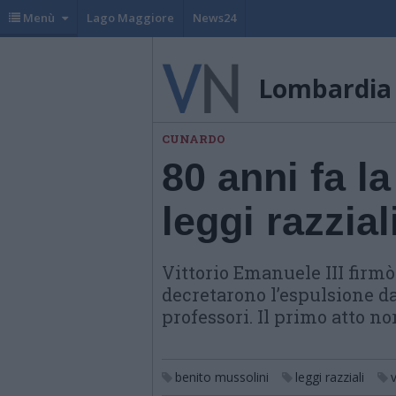
Menù
Lago Maggiore
News24
Lombardia
CUNARDO
80 anni fa l
leggi razzial
Vittorio Emanuele III firmò 
decretarono l’espulsione da
professori. Il primo atto no
benito mussolini
leggi razziali