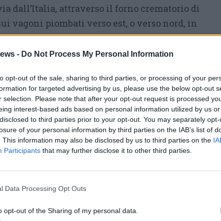
a dall’Italia, attraverso il forno crematorio di
o sui vagoni piombati verso est, o verso nord, in
orire di stenti o subito in camera a gas.
ews -
Do Not Process My Personal Information
to opt-out of the sale, sharing to third parties, or processing of your per
formation for targeted advertising by us, please use the below opt-out s
r selection. Please note that after your opt-out request is processed y
eing interest-based ads based on personal information utilized by us or
disclosed to third parties prior to your opt-out. You may separately opt-
losure of your personal information by third parties on the IAB’s list of
. This information may also be disclosed by us to third parties on the
IA
Participants
that may further disclose it to other third parties.
l Data Processing Opt Outs
o opt-out of the Sharing of my personal data.