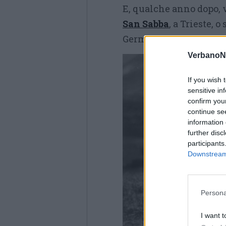
E, qualche anno dopo, vi
San Sabba
, a Trieste, 
Germania, anche qui a m
VerbanoN
If you wish 
sensitive in
confirm you
continue se
information 
further disc
participants
Downstream 
Persona
I want t