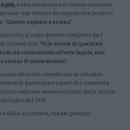
riviste,
e che entrarono nel tessuto culturale
persino con vetrine dei negozi che presto si
: “
Questo negozio è ariano
”.
rlo tutto, il regio decreto, composto da 7
i al numero due:
“Alle scuole di qualsiasi
studi sia riconosciuto effetto legale, non
i alunni di razza ebraica”.
irono altre che impedirono ai cittadini
) ebraica di partecipare a quel che rimaneva
ersino i cognomi vennero toccati dalle ultime
el luglio del 1939.
 e dalle università, via dai pubblici