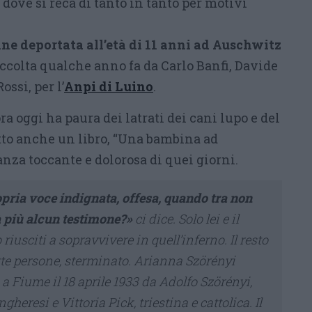
 dove si reca di tanto in tanto per motivi
ne deportata all’età di 11 anni ad Auschwitz
raccolta qualche anno fa da Carlo Banfi, Davide
ssi, per l’
Anpi di Luino
.
 oggi ha paura dei latrati dei cani lupo e del
itto anche un libro, “Una bambina ad
nza toccante e dolorosa di quei giorni.
opria voce indignata, offesa, quando tra non
à più alcun testimone?»
ci dice. Solo lei e il
 riusciti a sopravvivere in quell’inferno. Il resto
ette persone, sterminato. Arianna Szörényi
a Fiume il 18 aprile 1933 da Adolfo Szörényi,
gheresi e Vittoria Pick, triestina e cattolica. Il