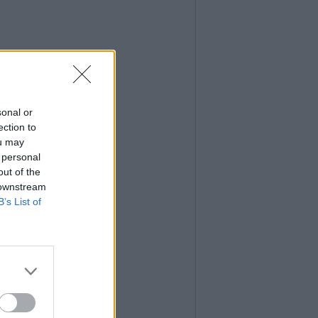
sonal or
ection to
ou may
 personal
out of the
 downstream
B’s List of