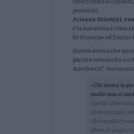
intervistata a Cunardo,
personali.
Arianna Szörényi, ven
e la sua storia è stata 
Di Giuseppe ed Emilio Ro
Questa donna che ancora
parlare tedesco ha scr
Auschwitz”, testimonia
«Chi alzerà la pr
molto non ci sar
fratello Dino sono
della famiglia, s
Giovanella è nata 
ebreo di origini un