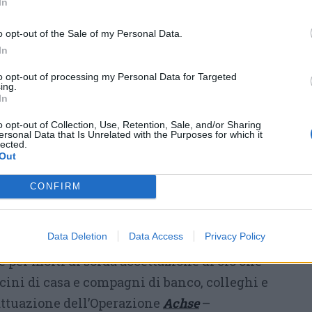
In
o opt-out of the Sale of my Personal Data.
In
to opt-out of processing my Personal Data for Targeted
ile
(
nella foto
sopra Benito Mussolini
ing.
In
Ferdinando Maria Gennaro di Savoia
), resa
tto che questo trattamento venne imposto da
o opt-out of Collection, Use, Retention, Sale, and/or Sharing
ersonal Data that Is Unrelated with the Purposes for which it
 invasore – la Germania di Hitler – a cui
lected.
Out
gnò l’Italia, parte della quale venne annessa
CONFIRM
ggi razziali direttamente a far deportare gli
Data Deletion
Data Access
Privacy Policy
a, ma esse concorsero a far regnare un clima di
 per molti di sorda accettazione di ciò che
cini di casa e compagni di banco, colleghi e
attuazione dell’Operazione
Achse
–