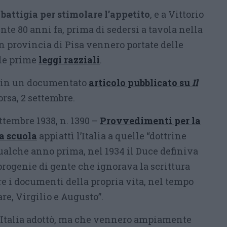
battigia per stimolare l’appetito
, e a Vittorio
te 80 anni fa, prima di sedersi a tavola nella
n provincia di Pisa vennero portate delle
 le prime
leggi razziali
.
in un documentato
articolo pubblicato su
Il
rsa, 2 settembre.
ettembre 1938, n. 1390 –
Provvedimenti per la
la scuola
appiattì l’Italia a quelle “dottrine
qualche anno prima, nel 1934 il Duce definiva
progenie di gente che ignorava la scrittura
e i documenti della propria vita, nel tempo
e, Virgilio e Augusto”.
l’Italia adottò, ma che vennero ampiamente