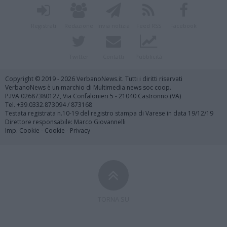
Registrati
Redazione
Invia notizia
Feed RSS
Facebook
Twitter
Contatti
Pubblicità
Copyright © 2019 - 2026 VerbanoNews.it. Tutti i diritti riservati
VerbanoNews è un marchio di Multimedia news soc coop.
P.IVA 02687380127, Via Confalonieri 5 - 21040 Castronno (VA)
Tel. +39.0332.873094 / 873168
Testata registrata n.10-19 del registro stampa di Varese in data 19/12/19
Direttore responsabile: Marco Giovannelli
Imp. Cookie
-
Cookie
-
Privacy
TORNA SU