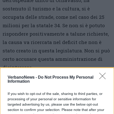
dell’ospedale unico di Ornavasso, ha
sostenuto il turismo e la cultura, si è
occupata delle strade, come nel caso dei 25
milioni per la statale 34. Se non si è potuto
rispondere positivamente a talune richieste,
la causa va ricercata nel deficit che non è
stato creato in questa legislatura. Non si può
certo accusare questa amministrazione di
disinteresse».
VerbanoNews -
Do Not Process My Personal
Information
If you wish to opt-out of the sale, sharing to third parties, or
processing of your personal or sensitive information for
targeted advertising by us, please use the below opt-out
section to confirm your selection. Please note that after your
Tutti gli eventi