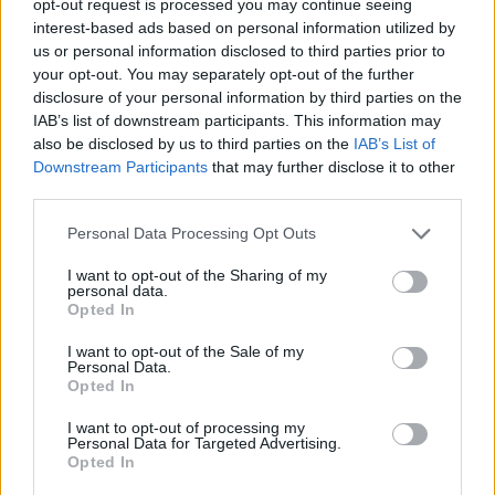
opt-out request is processed you may continue seeing
di
agosto
interest-based ads based on personal information utilized by
Via Confalonieri, 5
us or personal information disclosed to third parties prior to
Castronno
your opt-out. You may separately opt-out of the further
disclosure of your personal information by third parties on the
IAB’s list of downstream participants. This information may
PIÙ INFORMAZIONI SU
also be disclosed by us to third parties on the
IAB’s List of
Downstream Participants
that may further disclose it to other
canoni idrici
provincia di belluno
provincia di sondrio
third parties.
referendum vco
referendum vco lombardia
iginio olita
stefano costa
verbania
Personal Data Processing Opt Outs
I want to opt-out of the Sharing of my
personal data.
LEGGI GLI ALTRI ARTICOLI DI
Opted In
LOMBARDIA
I want to opt-out of the Sale of my
Personal Data.
Opted In
I want to opt-out of processing my
Personal Data for Targeted Advertising.
Opted In