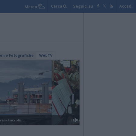
Cerca
Seguici su
Accedi
Meteo
lerie Fotografiche
WebTV
I 100 anni del Corpo Musicale di