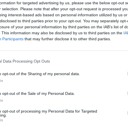
formation for targeted advertising by us, please use the below opt-out s
r selection. Please note that after your opt-out request is processed y
eing interest-based ads based on personal information utilized by us or
disclosed to third parties prior to your opt-out. You may separately opt-
losure of your personal information by third parties on the IAB’s list of
. This information may also be disclosed by us to third parties on the
IA
Participants
that may further disclose it to other third parties.
l Data Processing Opt Outs
o opt-out of the Sharing of my personal data.
In
o opt-out of the Sale of my Personal Data.
In
 Rossi
, il segretario cittadino dell’
Anpi
. Lo
to opt-out of processing my Personal Data for Targeted
ing.
razione con l’amministrazione comunale di
In