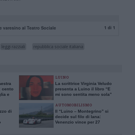
e varesino al Teatro Sociale
1 di 1
leggi razziali
repubblica sociale italiana
LUINO
aestra
La scrittrice Virginia Veludo
 cento
presenta a Luino il libro “E
lia e
mi sono sentita meno sola”
AUTOMOBILISMO
zzo di
Il “Luino – Montegrino” si
decide sul filo di lana:
o
Venenzio vince per 27
centesimi