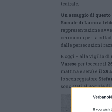
teatrale.
Un assaggio di questo 
Sociale di Luino a feb
rappresentazione avve
cerimonia per la citta
dalle persecuzioni razz
E oggi – alla vigilia di
Varese
per toccare
il 
mattina e sera) e
il 29 
lo sceneggiatore
Stefa
sono stati al Sociale d
VerbanoN
If you wish 