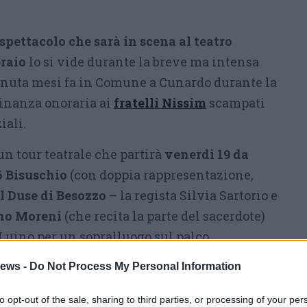
spettacolo che sarà in scena al teatro
braio
lo si vide durante la breve ma intensa
nuta mesi fa in Comune a Cunardo durante la
dinanza onoraria ai
fratelli Nissim
scampati
iali.
 un tour teatrale che partirà
venerdì 19 da
26 Bisuschio
(con doppia rappresentazione,
al Duse di Besozzo
– la regista Silvia Sartorio e
no Moreni
(che recita la parte del sacerdote)
i Luino per un sopralluogo sul palco.
ews -
Do Not Process My Personal Information
to opt-out of the sale, sharing to third parties, or processing of your per