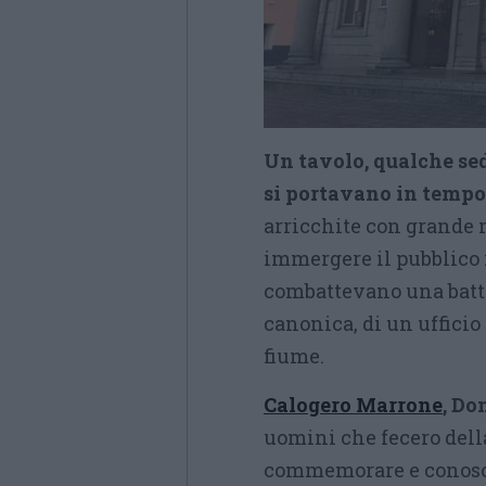
Un tavolo, qualche sed
si portavano in tempo
arricchite con grande 
immergere il pubblico 
combattevano una batta
canonica, di un ufficio
fiume.
Calogero Marrone
, Do
uomini che fecero della
commemorare e conosce