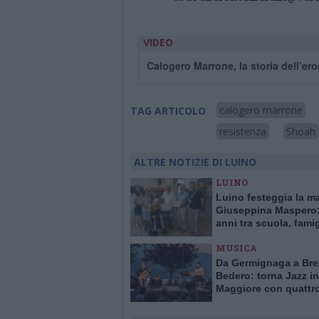
VIDEO
Calogero Marrone, la storia dell’ero
calogero marrone
TAG ARTICOLO
resistenza
Shoah
ALTRE NOTIZIE DI LUINO
LUINO
Luino festeggia la m
Giuseppina Maspero:
anni tra scuola, famig
comunità
MUSICA
Da Germignaga a Bre
Bedero: torna Jazz in
Maggiore con quattr
concerti “vista lago”