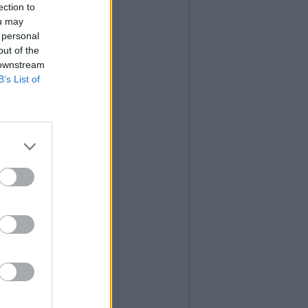
ection to
ou may
 personal
out of the
 downstream
B’s List of