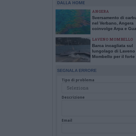
DALLA HOME
ANGERA
Sversamento di carb
nel Verbano, Angera
coinvolge Arpa e Gua
Costiera per evitare 
LAVENO MOMBELLO
Barca incagliata sul
lungolago di Laveno
Mombello per il forte
SEGNALA ERRORE
Tipo di problema
Descrizione
Email