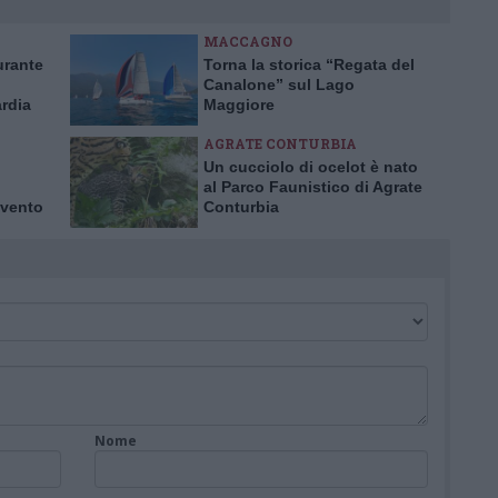
MACCAGNO
urante
Torna la storica “Regata del
Canalone” sul Lago
rdia
Maggiore
danni
AGRATE CONTURBIA
Un cucciolo di ocelot è nato
al Parco Faunistico di Agrate
 vento
Conturbia
Nome