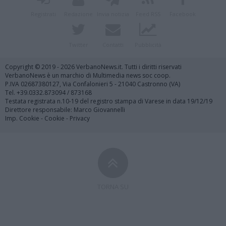
Registrati
Redazione
Invia notizia
Feed RSS
Facebook
Twitter
Contatti
Pubblicità
Copyright © 2019 - 2026 VerbanoNews.it. Tutti i diritti riservati
VerbanoNews è un marchio di Multimedia news soc coop.
P.IVA 02687380127, Via Confalonieri 5 - 21040 Castronno (VA)
Tel. +39.0332.873094 / 873168
Testata registrata n.10-19 del registro stampa di Varese in data 19/12/19
Direttore responsabile: Marco Giovannelli
Imp. Cookie
-
Cookie
-
Privacy
TORNA SU