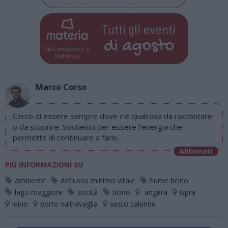
Tutti gli eventi
di
agosto
Via Confalonieri, 5
Castronno
Marco Corso
Cerco di essere sempre dove c’è qualcosa da raccontare
o da scoprire. Sostienici per essere l’energia che
permette di continuare a farlo.
Abbonati
PIÙ INFORMAZIONI SU
ambiente
deflusso minimo vitale
fiume ticino
lago maggiore
siccità
ticino
angera
ispra
luino
porto valtravaglia
sesto calende