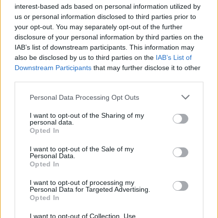
interest-based ads based on personal information utilized by
Accedi
o
registrati
per commentare questo
us or personal information disclosed to third parties prior to
articolo.
your opt-out. You may separately opt-out of the further
disclosure of your personal information by third parties on the
L'email è richiesta ma non verrà mostrata ai visitatori. Il contenuto di questo
commento esprime il pensiero dell'autore e non rappresenta la linea editoriale
IAB’s list of downstream participants. This information may
di VareseNews.it, che rimane autonoma e indipendente. I messaggi inclusi nei
commenti non sono testi giornalistici, ma post inviati dai singoli lettori che
also be disclosed by us to third parties on the
IAB’s List of
possono essere automaticamente pubblicati senza filtro preventivo. I commenti
che includano uno o più link a siti esterni verranno rimossi in automatico dal
Downstream Participants
that may further disclose it to other
sistema.
third parties.
Personal Data Processing Opt Outs
I want to opt-out of the Sharing of my
personal data.
Opted In
I want to opt-out of the Sale of my
Personal Data.
Opted In
I want to opt-out of processing my
Personal Data for Targeted Advertising.
Opted In
I want to opt-out of Collection, Use,