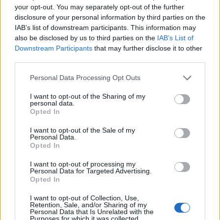
your opt-out. You may separately opt-out of the further
disclosure of your personal information by third parties on the
IAB’s list of downstream participants. This information may
also be disclosed by us to third parties on the
IAB’s List of
Downstream Participants
that may further disclose it to other
third parties.
Personal Data Processing Opt Outs
I want to opt-out of the Sharing of my
personal data.
Opted In
I want to opt-out of the Sale of my
Personal Data.
Opted In
ANGERA
Arte e benessere nei nuovi percorsi
I want to opt-out of processing my
Personal Data for Targeted Advertising.
del Museo di Angera grazie a un
Opted In
contributo da 16mila euro
I want to opt-out of Collection, Use,
Retention, Sale, and/or Sharing of my
Personal Data that Is Unrelated with the
Purposes for which it was collected.