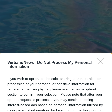
VerbanoNews -
Do Not Process My Personal
Information
If you wish to opt-out of the sale, sharing to third parties, or
ANGERA
processing of your personal or sensitive information for
Sversamento di carburante nel lago
targeted advertising by us, please use the below opt-out
ad Angera: interventi di bonifica e
section to confirm your selection. Please note that after your
indagini in corso
opt-out request is processed you may continue seeing
interest-based ads based on personal information utilized by
us or personal information disclosed to third parties prior to