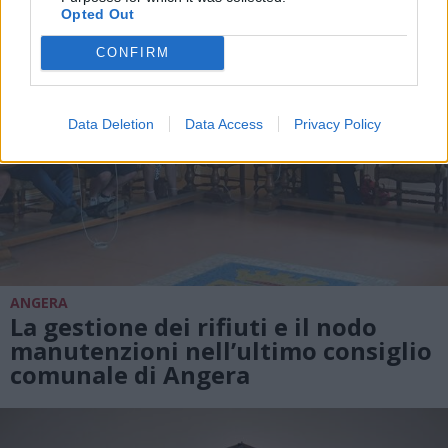
Opted Out
CONFIRM
Data Deletion
Data Access
Privacy Policy
ANGERA
La gestione dei rifiuti e il nodo
manutenzioni nell’ultimo consiglio
comunale di Angera