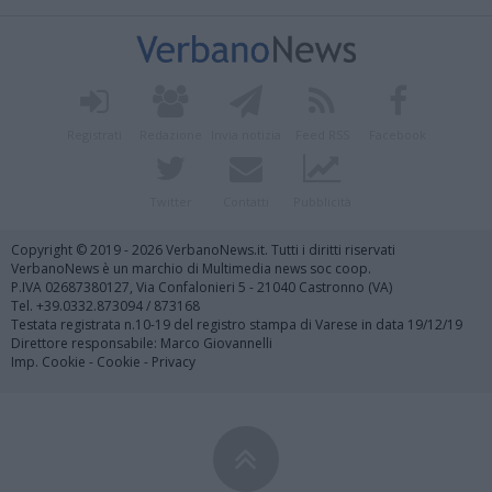
Registrati
Redazione
Invia notizia
Feed RSS
Facebook
Twitter
Contatti
Pubblicità
Copyright © 2019 - 2026 VerbanoNews.it. Tutti i diritti riservati
VerbanoNews è un marchio di Multimedia news soc coop.
P.IVA 02687380127, Via Confalonieri 5 - 21040 Castronno (VA)
Tel. +39.0332.873094 / 873168
Testata registrata n.10-19 del registro stampa di Varese in data 19/12/19
Direttore responsabile: Marco Giovannelli
Imp. Cookie
-
Cookie
-
Privacy