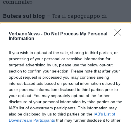
comunale».
Bufera sul blog
– Tra il capogruppo di
Cambiangera e la giunta i rapporti sembrano
VerbanoNews -
Do Not Process My Personal
incrinarsi sempre di più. A margine della
Information
seduta il sindaco ha diffuso un comunicato
If you wish to opt-out of the sale, sharing to third parties, or
stampa nel quale ha annunciato azioni legali
processing of your personal or sensitive information for
nei confronti del blog gestito appunto dal
targeted advertising by us, please use the below opt-out
section to confirm your selection. Please note that after your
consigliere Molgora. "L’amministrazione – si
opt-out request is processed you may continue seeing
legge nel documento – ha ritenuto opportuno
interest-based ads based on personal information utilized by
us or personal information disclosed to third parties prior to
e doveroso tutelarsi in sede penale affidando
your opt-out. You may separately opt-out of the further
un incarico ad un legale per la
disclosure of your personal information by third parties on the
IAB’s list of downstream participants. This information may
predisposizione di una denuncia querela".
also be disclosed by us to third parties on the
IAB’s List of
Downstream Participants
that may further disclose it to other
third parties.