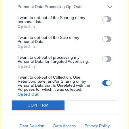
Personal Data Processing Opt Outs
I want to opt-out of the Sharing of my
personal data.
Opted In
Tutti gli eventi
I want to opt-out of the Sale of my
di
agosto
Personal Data.
Via Confalonieri, 5
Opted In
Castronno
I want to opt-out of processing my
Personal Data for Targeted Advertising.
Opted In
PIÙ INFORMAZIONI SU
I want to opt-out of Collection, Use,
consiglio comunale
luca tonella
magda cogliati
Retention, Sale, and/or Sharing of my
Personal Data that Is Unrelated with the
vincenzo catalani
angera
Purposes for which it was collected.
Opted Out
LEGGI GLI ALTRI ARTICOLI DI
CONFIRM
LOMBARDIA
Data Deletion
Data Access
Privacy Policy