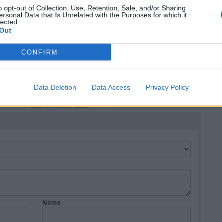
o opt-out of Collection, Use, Retention, Sale, and/or Sharing
ersonal Data that Is Unrelated with the Purposes for which it
lected.
LAVENO MOMBELLO
Out
Maggiore
Disorientati e disidratati sul
e 9
sentiero del Sasso del
CONFIRM
Fungo: tratti in salvo due
escursionisti inglesi
LAVENO MOMBELLO
 Vito
Il Luna Park torna sul
Data Deletion
Data Access
Privacy Policy
lungolago di Laveno
Mombello: sconti speciali
per l’inaugurazione
Nome