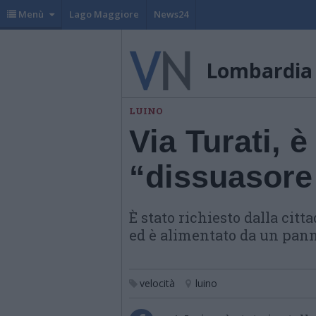
Menù
Lago Maggiore
News24
Lombardia
LUINO
Via Turati, è 
“dissuasore 
È stato richiesto dalla citt
ed è alimentato da un pann
velocità
luino