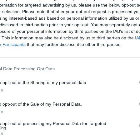
Tutti gli eventi
formation for targeted advertising by us, please use the below opt-out s
r selection. Please note that after your opt-out request is processed y
di
agosto
Via Confalonieri, 5
eing interest-based ads based on personal information utilized by us or
Castronno
disclosed to third parties prior to your opt-out. You may separately opt-
losure of your personal information by third parties on the IAB’s list of
. This information may also be disclosed by us to third parties on the
IA
Pubblicato il 04 Febbraio 2011
Participants
that may further disclose it to other third parties.
l Data Processing Opt Outs
o opt-out of the Sharing of my personal data.
LUINO
In
aestra
La scrittrice Virginia Veludo
 cento
presenta a Luino il libro “E
lia e
mi sono sentita meno sola”
o opt-out of the Sale of my Personal Data.
In
AUTOMOBILISMO
zzo di
Il “Luino – Montegrino” si
to opt-out of processing my Personal Data for Targeted
decide sul filo di lana:
ing.
o
Venenzio vince per 27
In
centesimi