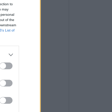
ection to
ou may
 personal
out of the
 downstream
B’s List of