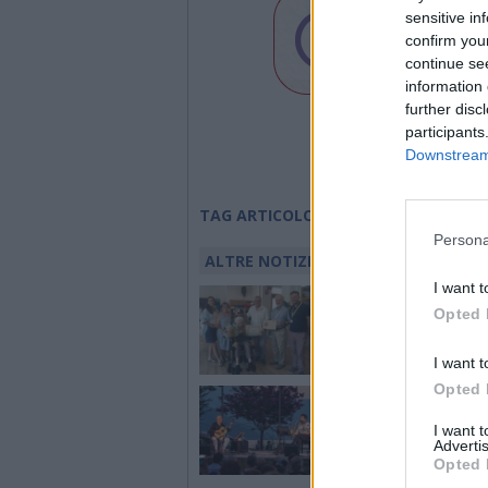
sensitive in
confirm you
continue se
information 
further disc
participants
Downstream 
velocità
TAG ARTICOLO
Persona
ALTRE NOTIZIE DI LUINO
I want t
LUINO
Opted 
Luino festeggia la m
Giuseppina Maspero:
anni tra scuola, famig
I want t
comunità
Opted 
MUSICA
Da Germignaga a Bre
I want 
Bedero: torna Jazz in
Advertis
Maggiore con quattr
Opted 
concerti “vista lago”