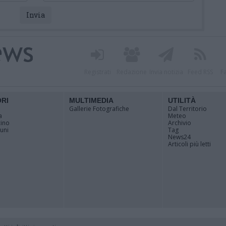
Registrati
Redazione
Invia notizia
Feed RSS
F
ORI
MULTIMEDIA
UTILITÀ
Gallerie Fotografiche
Dal Territorio
a
Meteo
cino
Archivio
muni
Tag
News24
Articoli più letti