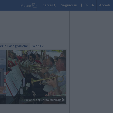
Cerca
Seguici su
Accedi
Meteo
lerie Fotografiche
WebTV
I 100 anni del Corpo Musicale di