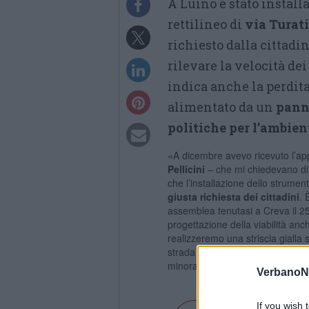
A Luino è stato installa
rettilineo di
via Turati
richiesto dalla cittadi
rilevare la velocità de
indica anche la perdita
alimentato da un
panne
politiche per l’ambien
«A dicembre avevo ricevuto l’app
Pellicini
– che mi chiedevano di 
che l’installazione dello strument
giusta richiesta dei cittadini
. 
assemblea tenutasi a Creva il 25
progettazione della viabilità an
realizzeremo una striscia gialla 
strada in sicurezza. Ringrazio 
minoranza Antonino Baratta».
VerbanoN
If you wish 