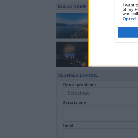
I want t
DALLA HOME
of my P
was col
LAGO MAGGIORE
Opted 
Cosa fare sul Lago 
nel weekend del 7, 8 
agosto
ORTA SAN GIULIO
Arriva la Festa di San
che sul lago d’Orta
illuminerà l’estate
SEGNALA ERRORE
Tipo di problema
Descrizione
Email