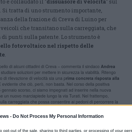
to e collaudato il "
dissuasore di velocità
" sul
. Si tratta di uno strumento importante,
nanza della frazione di Creva di Luino per
i veicoli che transitano sulla carreggiata, che
 di punti sulla patente. Lo strumento è
llo fotovoltaico nel rispetto delle
te
.
ello di alcuni cittadini di Creva – commenta il sindaco
Andrea
studiare soluzioni per mettere in sicurezza la viabilità. Ritengo
o di rilevazione di velocità sia una p
rima concreta risposta alla
È evidente che ciò, però, non basta. Nel corso della positiva
 gennaio scorso, ci siamo impegnati ad inserire nella nuova
che un nuovo marciapiede lungo la via Turati. Nel frattempo,
sulla carreggiata che possa consentire ai pedoni di percorrere la
davvero per questo suggerimento il Consigliere Comunale di
ews -
Do Not Process My Personal Information
to opt-out of the sale, sharing to third parties, or processing of your per