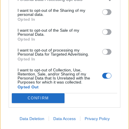
Fugge all’alt dei carabinieri tra
Sesto Calende e Castelletto Ticino:
I want to opt-out of the Sharing of my
personal data.
arrestato un motociclista
Opted In
I want to opt-out of the Sale of my
Personal Data.
Opted In
I want to opt-out of processing my
Personal Data for Targeted Advertising.
Opted In
I want to opt-out of Collection, Use,
Retention, Sale, and/or Sharing of my
Personal Data that Is Unrelated with the
Purposes for which it was collected.
Opted Out
CONFIRM
Data Deletion
Data Access
Privacy Policy
NUOTO