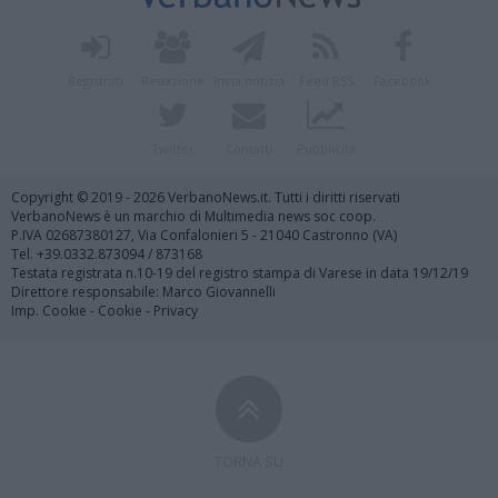
Registrati
Redazione
Invia notizia
Feed RSS
Facebook
Twitter
Contatti
Pubblicità
Copyright © 2019 - 2026 VerbanoNews.it. Tutti i diritti riservati
VerbanoNews è un marchio di Multimedia news soc coop.
P.IVA 02687380127, Via Confalonieri 5 - 21040 Castronno (VA)
Tel. +39.0332.873094 / 873168
Testata registrata n.10-19 del registro stampa di Varese in data 19/12/19
Direttore responsabile: Marco Giovannelli
Imp. Cookie
-
Cookie
-
Privacy
TORNA SU