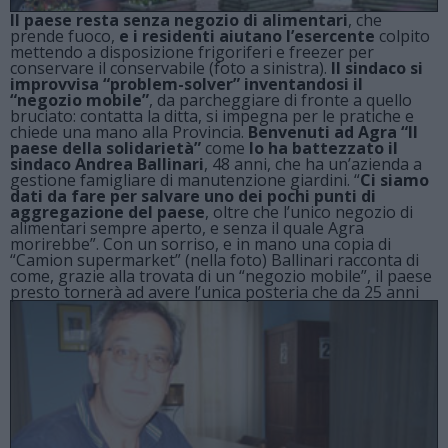
Il paese resta senza negozio di alimentari
, che
prende fuoco,
e i residenti aiutano l’esercente
colpito
mettendo a disposizione frigoriferi e freezer per
conservare il conservabile (foto a sinistra).
Il sindaco si
improvvisa “problem-solver” inventandosi il
“negozio mobile”
, da parcheggiare di fronte a quello
bruciato: contatta la ditta, si impegna per le pratiche e
chiede una mano alla Provincia.
Benvenuti ad Agra “Il
paese della solidarietà”
come
lo ha battezzato il
sindaco Andrea Ballinari
, 48 anni, che ha un’azienda a
gestione famigliare di manutenzione giardini. “
Ci siamo
dati da fare per salvare uno dei pochi punti di
aggregazione del paese
, oltre che l’unico negozio di
alimentari sempre aperto, e senza il quale Agra
morirebbe”. Con un sorriso, e in mano una copia di
“Camion supermarket” (nella foto) Ballinari racconta di
come, grazie alla trovata di un “negozio mobile”, il paese
presto tornerà ad avere l’unica
posteria che da 25 anni