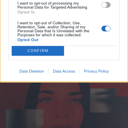
I want to opt-out of processing my
Personal Data for Targeted Advertising.
Opted In
I want to opt-out of Collection, Use,
Retention, Sale, and/or Sharing of my
Personal Data that Is Unrelated with the
Purposes for which it was collected.
LUINO
Opted Out
Luino festeggia la maestra
Giuseppina Maspero: cento anni tra
CONFIRM
scuola, famiglia e comunità
Data Deletion
Data Access
Privacy Policy