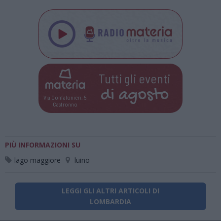
Tutti gli eventi
di
agosto
Via Confalonieri, 5
Castronno
PIÙ INFORMAZIONI SU
lago maggiore
luino
LEGGI GLI ALTRI ARTICOLI DI
LOMBARDIA