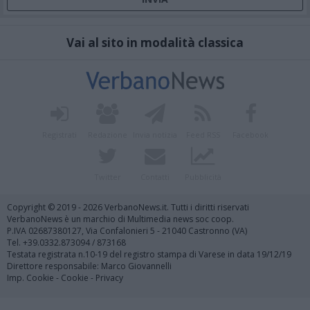
Vai al sito in modalità classica
Registrati
Redazione
Invia notizia
Feed RSS
Facebook
Twitter
Contatti
Pubblicità
Copyright © 2019 - 2026 VerbanoNews.it. Tutti i diritti riservati
VerbanoNews è un marchio di Multimedia news soc coop.
P.IVA 02687380127, Via Confalonieri 5 - 21040 Castronno (VA)
Tel. +39.0332.873094 / 873168
Testata registrata n.10-19 del registro stampa di Varese in data 19/12/19
Direttore responsabile: Marco Giovannelli
Imp. Cookie
-
Cookie
-
Privacy