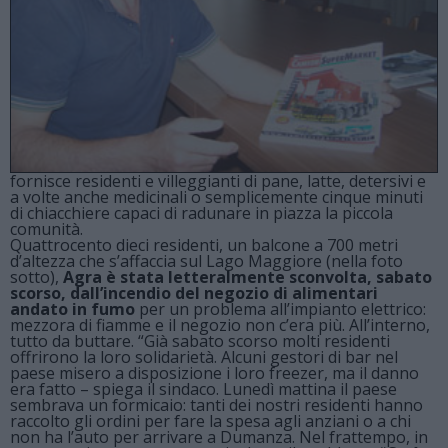
fornisce residenti e villeggianti di pane, latte, detersivi e
a volte anche medicinali o semplicemente cinque minuti
di chiacchiere capaci di radunare in piazza la piccola
comunità.
Quattrocento dieci residenti, un balcone a 700 metri
d’altezza che s’affaccia sul Lago Maggiore (nella foto
sotto),
Agra è stata letteralmente sconvolta, sabato
scorso,
dall’incendio del negozio di alimentari
andato in fumo
per un problema all’impianto elettrico:
mezzora di fiamme e il negozio non c’era più. All’interno,
tutto da buttare. “Già sabato scorso molti residenti
offrirono la loro solidarietà. Alcuni gestori di bar nel
paese misero a disposizione i loro freezer, ma il danno
era fatto – spiega il sindaco. Lunedì mattina il paese
sembrava un formicaio: tanti dei nostri residenti hanno
raccolto gli ordini per fare la spesa agli anziani o a chi
non ha l’auto per arrivare a Dumanza. Nel frattempo, in