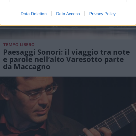
Data Deletion
Data Access
Privacy Policy
TEMPO LIBERO
Paesaggi Sonori: il viaggio tra note
e parole nell’alto Varesotto parte
da Maccagno