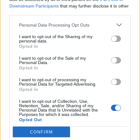
Downstream Participants
that may further disclose it to other
third parties.
Personal Data Processing Opt Outs
I want to opt-out of the Sharing of my
personal data.
Opted In
BREZZO DI BEDERO
Alzheimer e Demenza senile,
I want to opt-out of the Sale of my
esperti a confronto sulle sfide
Personal Data.
Opted In
dell’età avanzata
I want to opt-out of processing my
Personal Data for Targeted Advertising.
Opted In
I want to opt-out of Collection, Use,
Retention, Sale, and/or Sharing of my
Personal Data that Is Unrelated with the
Purposes for which it was collected.
Opted Out
CONFIRM