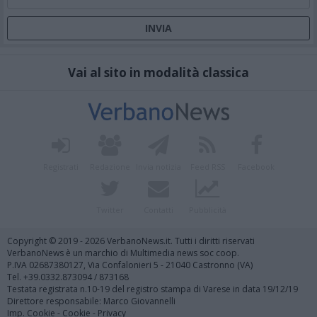
Vai al sito in modalità classica
Registrati
Redazione
Invia notizia
Feed RSS
Facebook
Twitter
Contatti
Pubblicità
Copyright © 2019 - 2026 VerbanoNews.it. Tutti i diritti riservati
VerbanoNews è un marchio di Multimedia news soc coop.
P.IVA 02687380127, Via Confalonieri 5 - 21040 Castronno (VA)
Tel. +39.0332.873094 / 873168
Testata registrata n.10-19 del registro stampa di Varese in data 19/12/19
Direttore responsabile: Marco Giovannelli
Imp. Cookie
-
Cookie
-
Privacy