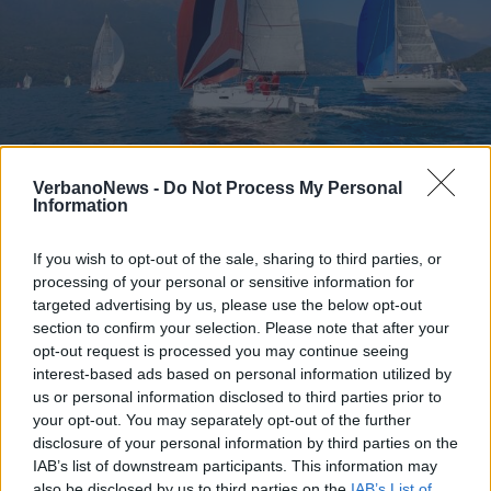
VerbanoNews -
Do Not Process My Personal
Information
MACCAGNO
Torna la storica “Regata del
Canalone” sul Lago Maggiore
If you wish to opt-out of the sale, sharing to third parties, or
processing of your personal or sensitive information for
targeted advertising by us, please use the below opt-out
section to confirm your selection. Please note that after your
opt-out request is processed you may continue seeing
interest-based ads based on personal information utilized by
us or personal information disclosed to third parties prior to
your opt-out. You may separately opt-out of the further
disclosure of your personal information by third parties on the
IAB’s list of downstream participants. This information may
also be disclosed by us to third parties on the
IAB’s List of