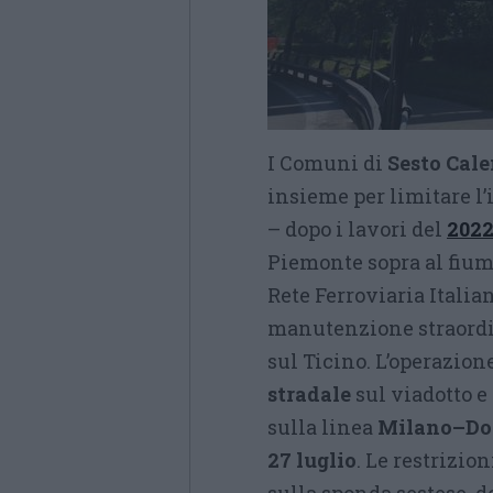
I Comuni di
Sesto Cal
insieme per limitare l
– dopo i lavori del
202
Piemonte sopra al fium
Rete Ferroviaria Itali
manutenzione straordi
sul Ticino. L’operazion
stradale
sul viadotto e
sulla linea
Milano–Do
27 luglio
. Le restrizio