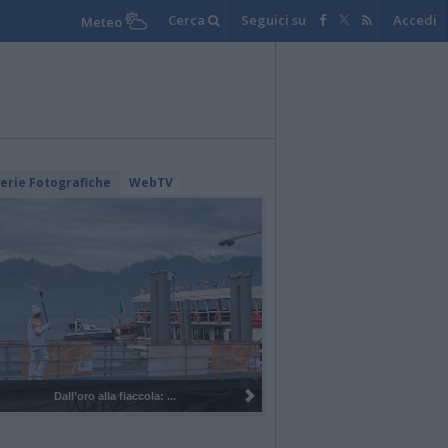
Cerca
Seguici su
Accedi
Meteo
lerie Fotografiche
WebTV
I 100 anni del Corpo Musicale di