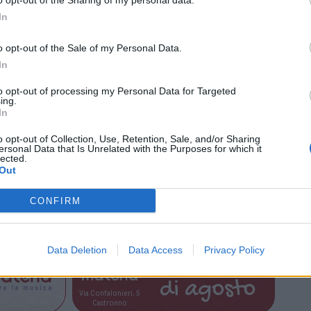
a e diffusa sul territorio per indicare i
o opt-out of the Sharing of my personal data.
In
 terza richiesta prevede il ripristino, come
 nei primi mesi dopo il ritorno del mercato
o opt-out of the Sale of my Personal Data.
collegamento fluviale
tra le due sponde del
In
le intenzioni delle due amministrazioni,
to opt-out of processing my Personal Data for Targeted
ing.
 interamente dalla società ferroviaria.
In
ubblicò una breve guida in cui veniva
o opt-out of Collection, Use, Retention, Sale, and/or Sharing
ersonal Data that Is Unrelated with the Purposes for which it
la viabilità durante il mese di lavoro. In
lected.
Out
azioni da parte degli enti l’a
rticolo
può
e per immaginarsi uno scenario simile a
CONFIRM
lio.
Data Deletion
Data Access
Privacy Policy
Tutti gli eventi
di
agosto
Via Confalonieri, 5
Castronno