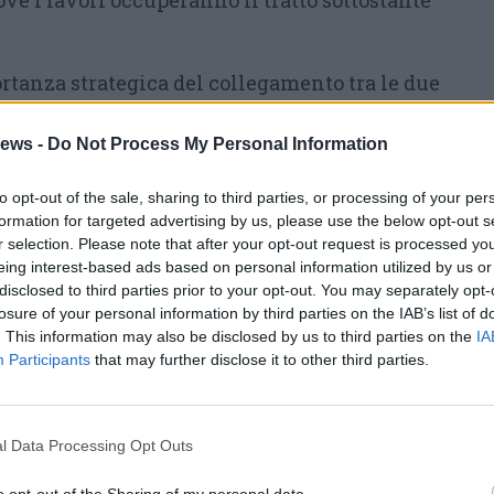
ove i lavori occuperanno il tratto sottostante
rtanza strategica del collegamento tra le due
i disagi che la chiusura comporterà per
ews -
Do Not Process My Personal Information
ttività economiche e turisti, le
ali hanno inviato una richiesta congiunta
to opt-out of the sale, sharing to third parties, or processing of your per
 adottate adeguate misure di mitigazione»
formation for targeted advertising by us, please use the below opt-out s
nte guidate dai sindaco
r selection. Please note that after your opt-out request is processed y
Elisabetta Giordani
eing interest-based ads based on personal information utilized by us or
disclosed to third parties prior to your opt-out. You may separately opt-
losure of your personal information by third parties on the IAB’s list of
da la viabilità autostradale, con la richiesta
. This information may also be disclosed by us to third parties on the
IA
Participants
à
del transito per i veicoli tra i caselli di
that may further disclose it to other third parties.
Sesto
Sopra Ticino
. La seconda misura punta sulla
verso la predisposizione e il totale
l Data Processing Opt Outs
egnaletica temporanea bilingue, in italiano