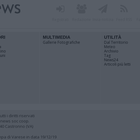
Registrati
Redazione
Invia notizia
Feed RSS
F
ORI
MULTIMEDIA
UTILITÀ
Gallerie Fotografiche
Dal Territorio
a
Meteo
cino
Archivio
muni
Tag
News24
Articoli più letti
 i diritti riservati
 news soc coop.
040 Castronno (VA)
ampa di Varese in data 19/12/19