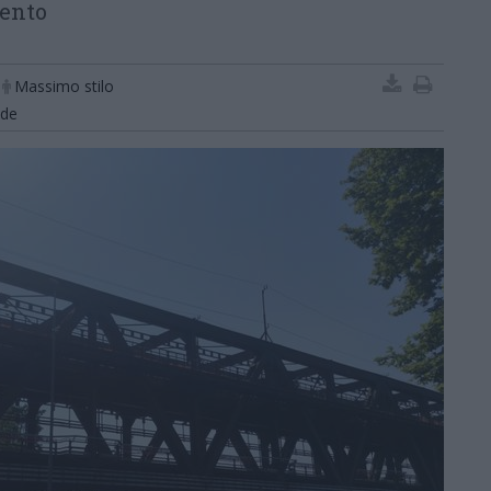
mento
Massimo stilo
nde