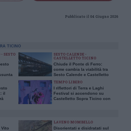
Pubblicato il 04 Giugno 2026
RA TICINO
- SESTO
SESTO CALENDE -
CASTELLETTO TICINO
Sesto
Chiude il Ponte di Ferro:
come cambia la viabilità tra
ssunta
Sesto Calende e Castelletto
TEMPO LIBERO
esto
I riflettori di Terra e Laghi
 il
Festival si accendono su
rà
Castelletto Sopra Ticino con
“Il Piccolo Principe”
LAVENO MOMBELLO
 Vito
Disorientati e disidratati sul