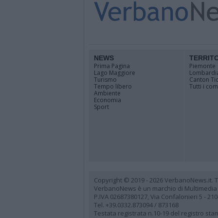
NEWS
TERRIT
Prima Pagina
Piemonte
Lago Maggiore
Lombardi
Turismo
Canton Ti
Tempo libero
Tutti i co
Ambiente
Economia
Sport
Copyright © 2019 - 2026 VerbanoNews.it. Tutti
VerbanoNews è un marchio di Multimedia
P.IVA 02687380127, Via Confalonieri 5 - 21
Tel. +39.0332.873094 / 873168
Testata registrata n.10-19 del registro st