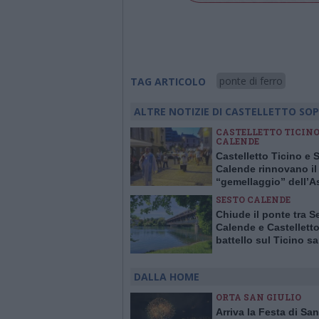
ponte di ferro
TAG ARTICOLO
ALTRE NOTIZIE DI CASTELLETTO SOP
CASTELLETTO TICINO 
CALENDE
Castelletto Ticino e 
Calende rinnovano il
“gemellaggio” dell’A
SESTO CALENDE
Chiude il ponte tra S
Calende e Castelletto:
battello sul Ticino sa
attivo tutti i giorni
gratuitamente
DALLA HOME
ORTA SAN GIULIO
Arriva la Festa di San