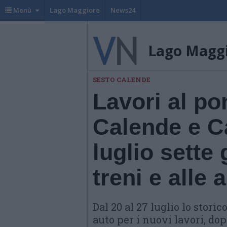
Menù
Lago Maggiore
News24
Lago Magg
SESTO CALENDE
Lavori al po
Calende e Ca
luglio sette 
treni e alle 
Dal 20 al 27 luglio lo stori
auto per i nuovi lavori, do