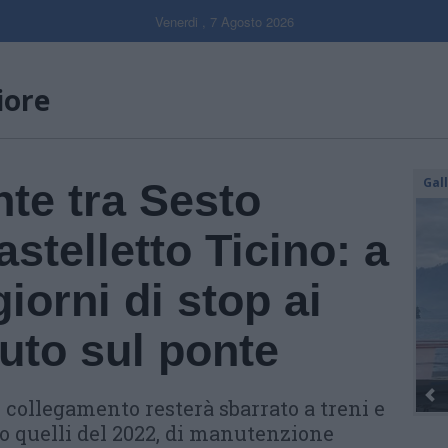
Venerdi , 7 Agosto 2026
iore
Gal
nte tra Sesto
stelletto Ticino: a
giorni di stop ai
auto sul ponte
Dall’oro alla fiaccola: ...
co collegamento resterà sbarrato a treni e
po quelli del 2022, di manutenzione