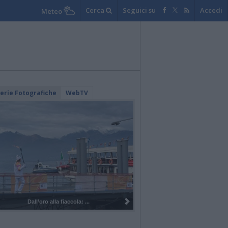
Cerca
Seguici su
Accedi
Meteo
lerie Fotografiche
WebTV
I 100 anni del Corpo Musicale di