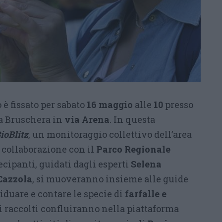
è fissato per sabato
16 maggio
alle
10
presso
la Bruschera in
via Arena
. In questa
ioBlitz
, un monitoraggio collettivo dell’area
 collaborazione con il
Parco Regionale
tecipanti, guidati dagli esperti
Selena
Cazzola
, si muoveranno insieme alle guide
iduare e contare le specie di
farfalle e
ti raccolti confluiranno nella piattaforma