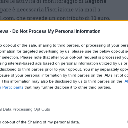
are le attività di monitoraggio di
Regione
ipare è necessaria l’iscrizione via mail a
com, che prevede un contributo di 10 euro,
ori di 14 anni.
ews -
Do Not Process My Personal Information
 sabato
23 maggio
con una giornata di rilievo
to opt-out of the sale, sharing to third parties, or processing of your per
lusivamente al mondo dei lepidotteri.
formation for targeted advertising by us, please use the below opt-out s
ollaborazione con
Iolas
associazione
r selection. Please note that after your opt-out request is processed y
eing interest-based ads based on personal information utilized by us or
ucendo uno studio approfondito proprio nella
disclosed to third parties prior to your opt-out. You may separately opt-
attività inizieranno alle
9:30
per concludersi
losure of your personal information by third parties on the IAB’s list of
. This information may also be disclosed by us to third parties on the
IA
ica, coinvolgendo un pubblico di ogni età.
Participants
that may further disclose it to other third parties.
ivica
curerà letture e laboratori per i più
gera
si occuperà del pranzo al sacco con un
Durante la giornata saranno presentati i primi
l Data Processing Opt Outs
 scientifica e verranno messe a dimora piante
o opt-out of the Sharing of my personal data.
 la presenza degli impollinatori.