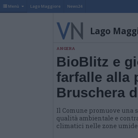
Menù
Lago Maggiore
News24
Lago Magg
ANGERA
BioBlitz e g
farfalle alla
Bruschera d
Il Comune promuove una ser
qualità ambientale e contra
climatici nelle zone umide