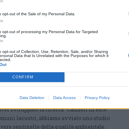
In
fica di questa seconda giornata è affidata a
o opt-out of the Sale of my Personal Data.
na Campagnolo
. Sebbene gli appuntamenti
In
ganizzatori raccomandano la
prenotazione
to opt-out of processing my Personal Data for Targeted
ngera@gmail.com. Le iniziative godono del
ing.
In
a della biosfera MAB Ticino Val Grande
o opt-out of Collection, Use, Retention, Sale, and/or Sharing
ono nel percorso che vede
Angera
nel ruolo di
ersonal Data that Is Unrelated with the Purposes for which it
lected.
rsità
insieme a
Legambiente Lombardia
,
Out
to europeo
LIFE NatConnect2030
.
CONFIRM
te
Milo Manica
spiega l’importanza di queste
io: «Siamo impegnati nella valorizzazione e
Data Deletion
Data Access
Privacy Policy
de Bruschera, vero gioiello presente sul
 aver sviluppato la ricerca “Canneti in Rete”
Comuni lacustri, abbiamo avviato uno studio
, vere sentinelle della qualità ambientale.