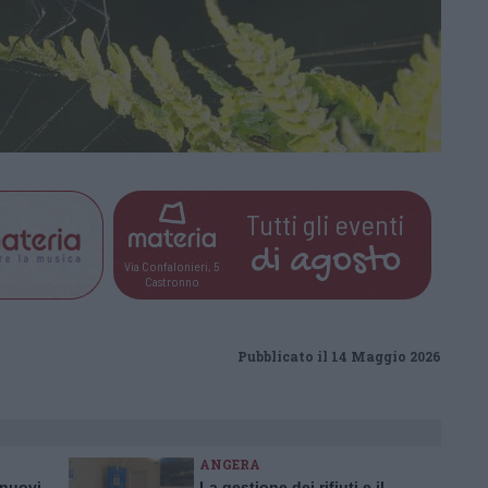
Tutti gli eventi
di
agosto
Via Confalonieri, 5
Castronno
Pubblicato il 14 Maggio 2026
ANGERA
 nuovi
La gestione dei rifiuti e il