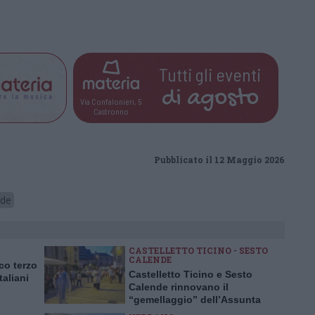
Tutti gli eventi
di
agosto
Via Confalonieri, 5
Castronno
Pubblicato il 12 Maggio 2026
nde
CASTELLETTO TICINO - SESTO
CALENDE
co terzo
Castelletto Ticino e Sesto
taliani
Calende rinnovano il
“gemellaggio” dell’Assunta