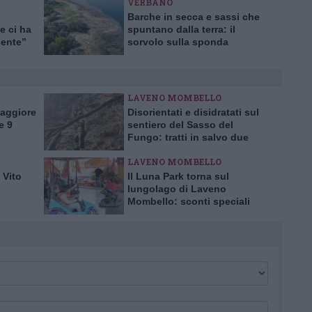
VERBANO
Barche in secca e sassi che
e ci ha
spuntano dalla terra: il
dente”
sorvolo sulla sponda
varesina del lago Maggiore
in ritirata
LAVENO MOMBELLO
Maggiore
Disorientati e disidratati sul
e 9
sentiero del Sasso del
Fungo: tratti in salvo due
escursionisti inglesi
LAVENO MOMBELLO
 Vito
Il Luna Park torna sul
lungolago di Laveno
Mombello: sconti speciali
per l’inaugurazione