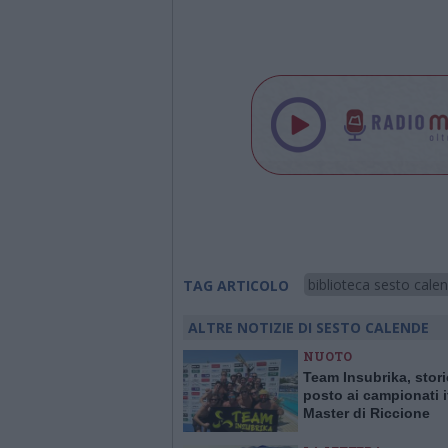
biblioteca sesto cale
TAG ARTICOLO
ALTRE NOTIZIE DI SESTO CALENDE
NUOTO
Team Insubrika, stori
posto ai campionati i
Master di Riccione