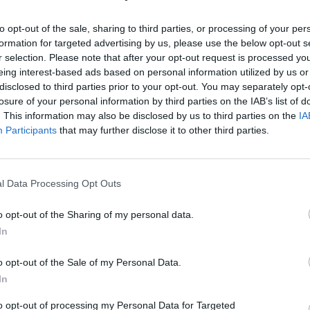
a da parte del
Ministero della Cultura
. Una
ionerà d
ieci finaliste
per un’audizione
to opt-out of the sale, sharing to third parties, or processing of your per
oclamazione della città vincitrice avverrà
formation for targeted advertising by us, please use the below opt-out s
r selection. Please note that after your opt-out request is processed y
In caso di successo, il Comune potrà
eing interest-based ads based on personal information utilized by us or
ibuto fino a 500mila euro
per dare
disclosed to third parties prior to your opt-out. You may separately opt-
losure of your personal information by third parties on the IAB’s list of
tive proposte.
. This information may also be disclosed by us to third parties on the
IA
Participants
that may further disclose it to other third parties.
l Data Processing Opt Outs
o opt-out of the Sharing of my personal data.
In
o opt-out of the Sale of my Personal Data.
In
to opt-out of processing my Personal Data for Targeted