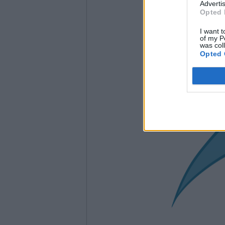
Advertis
Opted 
I want t
of my P
was col
Opted 