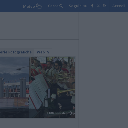
Cerca
Seguici su
Accedi
Meteo
lerie Fotografiche
WebTV
I 100 anni del Corpo Musicale di