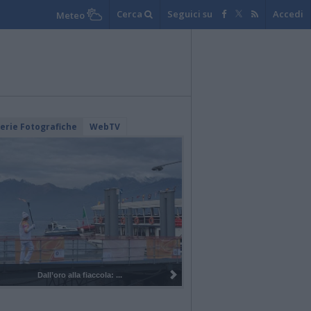
Cerca
Seguici su
Accedi
Meteo
lerie Fotografiche
WebTV
I 100 anni del Corpo Musicale di