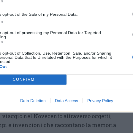
In
mbre
o opt-out of the Sale of my Personal Data.
io del nastro della mostra allestita nella
In
ncoronata:
Pagine tra superficie e profondità
,
to opt-out of processing my Personal Data for Targeted
lo di
Giulia Napoleone
.
ing.
In
ta inaugurerà,
sabato 13 alle ore 11
, anche
o opt-out of Collection, Use, Retention, Sale, and/or Sharing
i incisioni
Fogli nel tempo
, presso l’Officina di
ersonal Data that Is Unrelated with the Purposes for which it
lected.
mpa “Il Brunitoio” di Ghiffa. Entrambe le
Out
visitabili nelle giornate di SacreSelve e fino
CONFIRM
ottobre
(apertura giovedì-domenica: 10-12 e
orni su appuntamento).
Data Deletion
Data Access
Privacy Policy
ervento inedito di
Chiara Alessi
:
Le cose che
n viaggio nel Novecento attraverso oggetti,
mpi e invenzioni che raccontano la memoria