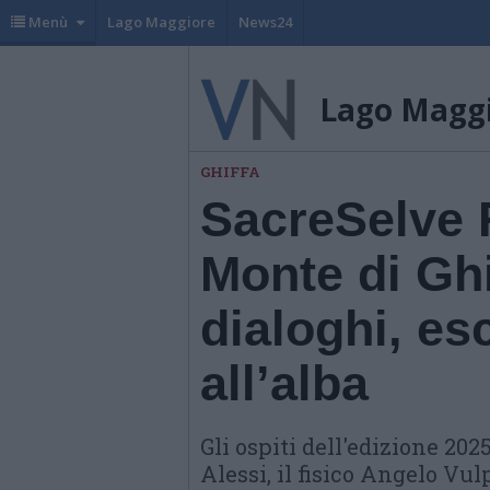
Menù
Lago Maggiore
News24
Lago Magg
GHIFFA
SacreSelve F
Monte di Ghif
dialoghi, es
all’alba
Gli ospiti dell'edizione 20
Alessi, il fisico Angelo Vul