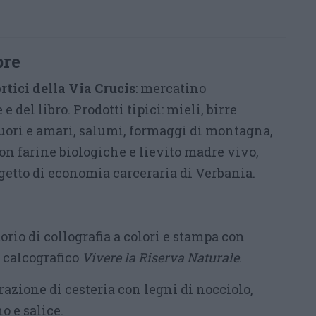
bre
ortici della Via Crucis
: mercatino
 del libro. Prodotti tipici: mieli, birre
quori e amari, salumi, formaggi di montagna,
on farine biologiche e lievito madre vivo,
ogetto di economia carceraria di Verbania.
orio di collografia a colori e stampa con
 calcografico
Vivere la Riserva Naturale
.
azione di cesteria con legni di nocciolo,
o e salice.