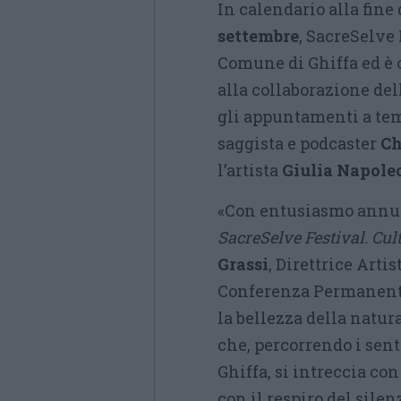
In calendario alla fine 
settembre
, SacreSelve
Comune di Ghiffa ed è o
alla collaborazione dell
gli appuntamenti a tema
saggista e podcaster
Ch
l’artista
Giulia Napole
«Con entusiasmo annun
SacreSelve Festival. Cult
Grassi
, Direttrice Arti
Conferenza Permanente
la bellezza della natura
che, percorrendo i sent
Ghiffa, si intreccia con
con il respiro del silen