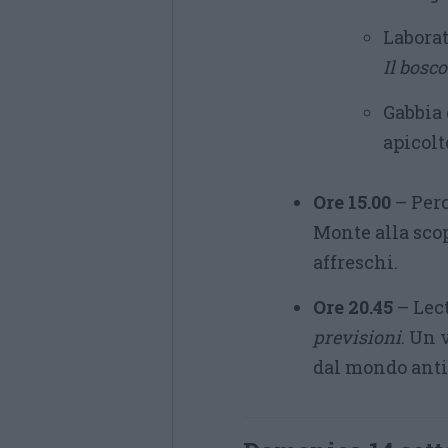
Laborat
Il bosc
Gabbia 
apicolt
Ore 15.00
– Perc
Monte alla scop
affreschi.
Ore 20.45
– Lec
previsioni
. Un 
dal mondo antic