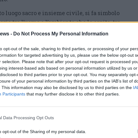
o luogo sacro e insieme civile, si fa simbolo
rio tra l’uomo e l’ambiente che lo ospita, tra
e quello da custodire per chi verrà. Le tre
ews -
Do Not Process My Personal Information
ancora una volta arricchenti e sono certa che
to opt-out of the sale, sharing to third parties, or processing of your per
 un pubblico attento e coinvolto, anche grazie
formation for targeted advertising by us, please use the below opt-out s
eranno della loro presenza sul Lago Maggiore,
r selection. Please note that after your opt-out request is processed y
ra Alessi, da Giulia Napoleone ad Angelo
eing interest-based ads based on personal information utilized by us or
disclosed to third parties prior to your opt-out. You may separately opt-
losure of your personal information by third parties on the IAB’s list of
. This information may also be disclosed by us to third parties on the
IA
Selve sarà a ingresso gratuito, ma chi
Participants
that may further disclose it to other third parties.
nere le attività di restauro e valorizzazione
o con Art Bonus e usufruendo così di un
l Data Processing Opt Outs
i al 65% della donazione complessiva.»
o opt-out of the Sharing of my personal data.