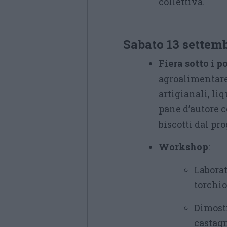
collettiva.
Sabato 13 settem
Fiera sotto i p
agroalimentare e
artigianali, li
pane d’autore c
biscotti dal pr
Workshop
:
Laborat
torchio
Dimostr
castagn