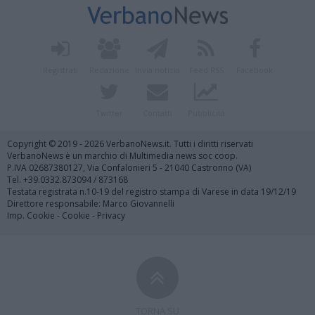
Registrati
Redazione
Invia notizia
Feed RSS
Facebook
Twitter
Contatti
Pubblicità
Copyright © 2019 - 2026 VerbanoNews.it. Tutti i diritti riservati
VerbanoNews è un marchio di Multimedia news soc coop.
P.IVA 02687380127, Via Confalonieri 5 - 21040 Castronno (VA)
Tel. +39.0332.873094 / 873168
Testata registrata n.10-19 del registro stampa di Varese in data 19/12/19
Direttore responsabile: Marco Giovannelli
Imp. Cookie
-
Cookie
-
Privacy
TORNA SU