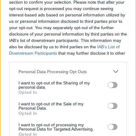
section to confirm your selection. Please note that after your
opt-out request is processed you may continue seeing
interest-based ads based on personal information utilized by
us or personal information disclosed to third parties prior to
Tutti gli eventi
your opt-out. You may separately opt-out of the further
di
agosto
disclosure of your personal information by third parties on the
Via Confalonieri, 5
IAB’s list of downstream participants. This information may
Castronno
also be disclosed by us to third parties on the
IAB’s List of
Downstream Participants
that may further disclose it to other
third parties.
PIÙ INFORMAZIONI SU
Personal Data Processing Opt Outs
premio amalago
verbania
I want to opt-out of the Sharing of my
personal data.
Opted In
LEGGI GLI ALTRI ARTICOLI DI
LAGO MAGGIORE
I want to opt-out of the Sale of my
Personal Data.
Opted In
I want to opt-out of processing my
Personal Data for Targeted Advertising.
Opted In