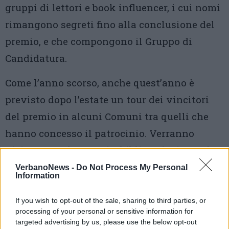
gruppi di lettori e book influencer, i cui nomi
rimangono segreti fino alla conclusione del
premio, e che compongono il Gruppo di
Candidatura.
Come l’anno scorso, anche quest’anno è
previsto dopo l’estate un tour dei vincitori
del premio in alcuni Comuni tra quelli che
hanno concesso il patrocinio. Verranno
visitate scuole, musei e biblioteche in modo
da mettere in contatto gli
VerbanoNews -
Do Not Process My Personal
Information
autori con i cittadini del Lago Maggiore.
If you wish to opt-out of the sale, sharing to third parties, or
processing of your personal or sensitive information for
targeted advertising by us, please use the below opt-out