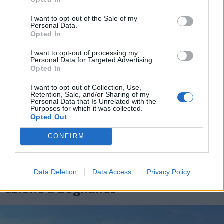
I want to opt-out of the Sale of my
Personal Data.
Opted In
I want to opt-out of processing my
Personal Data for Targeted Advertising.
Opted In
I want to opt-out of Collection, Use,
Retention, Sale, and/or Sharing of my
Personal Data that Is Unrelated with the
Purposes for which it was collected.
Opted Out
CONFIRM
VERBANIA
Cinque forristi francesi bloccati nel
Data Deletion
Data Access
Privacy Policy
Rio Rasiga: soccorso alpino in
azione a Bognanco