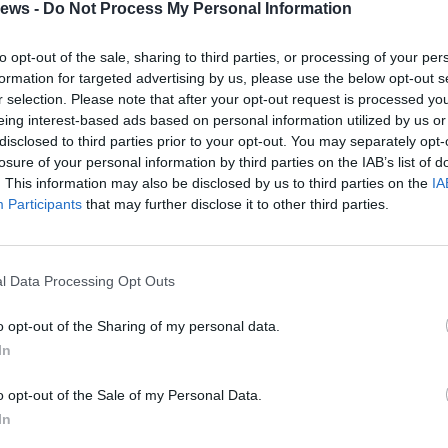
. Attraverso il racconto di
Noah,
piccolo
ews -
Do Not Process My Personal Information
rire il mondo, il racconto ripercorre
to opt-out of the sale, sharing to third parties, or processing of your per
eam,
incoraggiando i ragazzi ad apprezzare le
formation for targeted advertising by us, please use the below opt-out s
interiorizzando i valori positivi dello
sport
r selection. Please note that after your opt-out request is processed y
eing interest-based ads based on personal information utilized by us or
tà è dappertutto, basta solo cambiare il modo
disclosed to third parties prior to your opt-out. You may separately opt-
losure of your personal information by third parties on the IAB’s list of
. This information may also be disclosed by us to third parties on the
IA
colta nel libro “
In capo al modo con una
Participants
that may further disclose it to other third parties.
tato in biblioteca in un appuntamento
ù grandi,
dai 9 anni,
ma anche e i ragazzi e gli
l Data Processing Opt Outs
re un territorio a volte inospitale, ma
o opt-out of the Sharing of my personal data.
In
, esattamente come la lettura, aiuti a
o opt-out of the Sale of my Personal Data.
le doti e abilità che risultano fondamentali
In
 – sottolinea l’assessore alla Cultura
Chiara