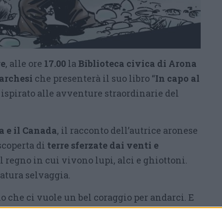
re
, alle ore
17.00
la
Biblioteca civica di Arona
archesi
che presenterà il suo libro “
In capo al
” ispirato alle avventure straordinarie del
a e il Canada
, il racconto dell’autrice aronese
scoperta di
terre sferzate dai venti e
 il regno in cui vivono lupi, alci e ghiottoni.
atura selvaggia.
o che ci vuole un bel coraggio per andarci. E
ta arrivati, non si deve temere la solitudine né