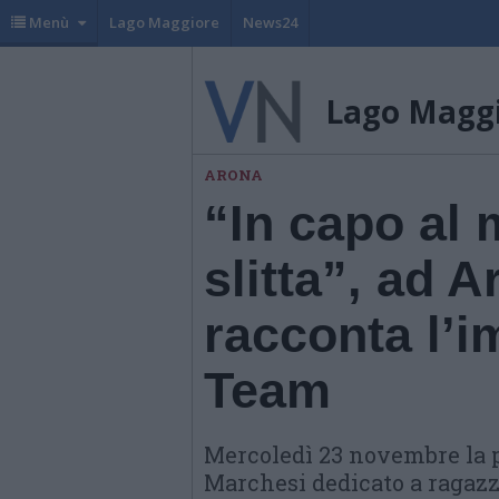
Menù
Lago Maggiore
News24
Lago Magg
ARONA
“In capo al
slitta”, ad A
racconta l’i
Team
Mercoledì 23 novembre la p
Marchesi dedicato a ragazzi 