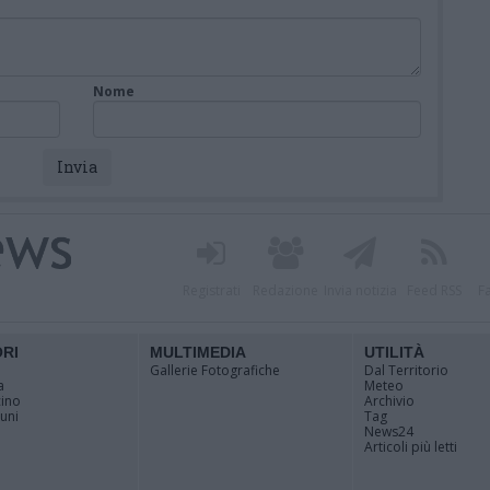
Nome
Registrati
Redazione
Invia notizia
Feed RSS
F
ORI
MULTIMEDIA
UTILITÀ
Gallerie Fotografiche
Dal Territorio
a
Meteo
cino
Archivio
muni
Tag
News24
Articoli più letti