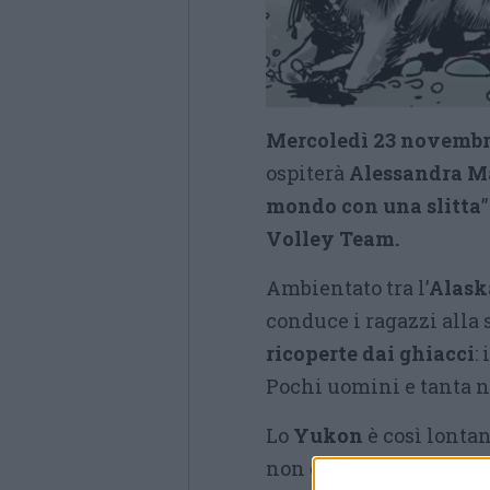
Mercoledì 23 novemb
ospiterà
Alessandra M
mondo con una slitta
Volley Team.
Ambientato tra l’
Alask
conduce i ragazzi alla 
ricoperte dai ghiacci
:
Pochi uomini e tanta n
Lo
Yukon
è così lontan
non è finita lì: una vol