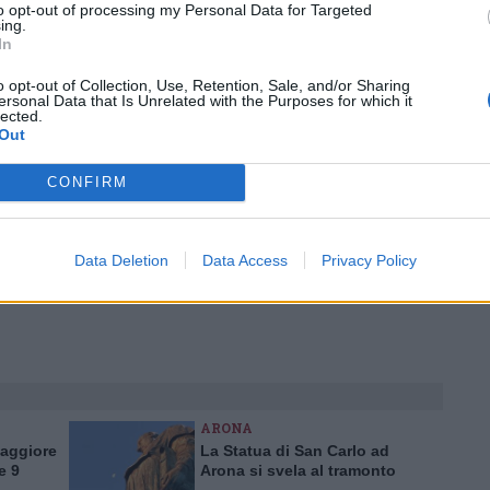
’occasione per coniugare due tematiche così
to opt-out of processing my Personal Data for Targeted
ing.
e contribuiranno a rendere ancora più
In
o proposto
»
o opt-out of Collection, Use, Retention, Sale, and/or Sharing
ersonal Data that Is Unrelated with the Purposes for which it
lected.
Out
Tutti gli eventi
di
agosto
CONFIRM
Via Confalonieri, 5
Castronno
Data Deletion
Data Access
Privacy Policy
gmail.com
Pubblicato il 17 Novembre 2022
ARONA
Maggiore
La Statua di San Carlo ad
e 9
Arona si svela al tramonto