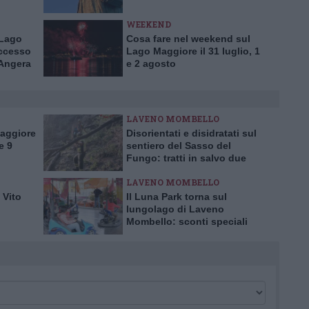
WEEKEND
 Lago
Cosa fare nel weekend sul
ccesso
Lago Maggiore il 31 luglio, 1
 Angera
e 2 agosto
LAVENO MOMBELLO
Maggiore
Disorientati e disidratati sul
e 9
sentiero del Sasso del
Fungo: tratti in salvo due
escursionisti inglesi
LAVENO MOMBELLO
 Vito
Il Luna Park torna sul
lungolago di Laveno
Mombello: sconti speciali
per l’inaugurazione