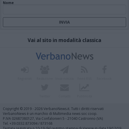
Nome
Vai al sito in modalità classica
Registrati
Redazione
Invia notizia
Feed RSS
Facebook
Twitter
Contatti
Pubblicità
Copyright © 2019 - 2026 VerbanoNews.it. Tutti i diritti riservati
VerbanoNews è un marchio di Multimedia news soc coop.
P.IVA 02687380127, Via Confalonieri 5 - 21040 Castronno (VA)
Tel. +39.0332.873094 / 873168
Testata registrata n.10-19 del registro stampa di Varese in data 19/12/19