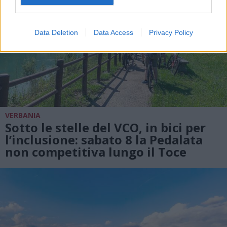
Data Deletion
Data Access
Privacy Policy
VERBANIA
Sotto le stelle del VCO, in bici per
l’inclusione: sabato 8 la Pedalata
non competitiva lungo il Toce