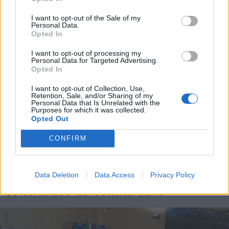
I want to opt-out of the Sale of my
Personal Data.
Opted In
I want to opt-out of processing my
Personal Data for Targeted Advertising.
Opted In
I want to opt-out of Collection, Use,
Retention, Sale, and/or Sharing of my
Personal Data that Is Unrelated with the
Purposes for which it was collected.
Opted Out
CONFIRM
ANGERA
Arte e benessere nei nuovi percorsi
del Museo di Angera grazie a un
Data Deletion
Data Access
Privacy Policy
contributo da 16mila euro