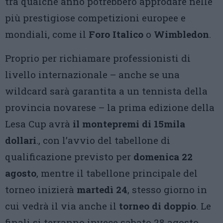
tra qualche anno potrebbero approdare nelle
più prestigiose competizioni europee e
mondiali, come il
Foro Italico
o
Wimbledon
.
Proprio per richiamare professionisti di
livello internazionale – anche se una
wildcard sarà garantita a un tennista della
provincia novarese – la prima edizione della
Lesa Cup avrà
il montepremi di 15mila
dollari
., con l’avvio del tabellone di
qualificazione previsto per
domenica 22
agosto
, mentre il tabellone principale del
torneo inizierà
martedì 24
, stesso giorno in
cui vedrà il via anche il
torneo di doppio
. Le
finali si terranno invece sabato 28 agosto