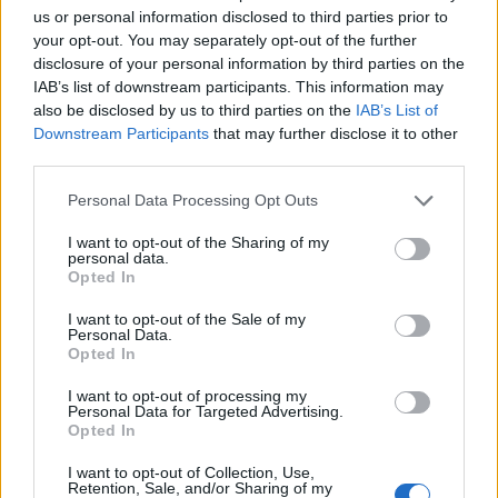
panorama mondiale. Assegneremo le wild
us or personal information disclosed to third parties prior to
card ai giovani di maggiore interesse
your opt-out. You may separately opt-out of the further
disclosure of your personal information by third parties on the
mondiale, ma
con qualche sorpresa
».
IAB’s list of downstream participants. This information may
also be disclosed by us to third parties on the
IAB’s List of
Downstream Participants
that may further disclose it to other
third parties.
Personal Data Processing Opt Outs
I want to opt-out of the Sharing of my
personal data.
Tutti gli eventi
Opted In
di
agosto
I want to opt-out of the Sale of my
Via Confalonieri, 5
Personal Data.
Castronno
Opted In
I want to opt-out of processing my
Marco Tresca
Personal Data for Targeted Advertising.
Opted In
Rispettare il lettore significa rispettare e descrivere la
I want to opt-out of Collection, Use,
Retention, Sale, and/or Sharing of my
verità, specialmente quando è complessa. Sostenere il