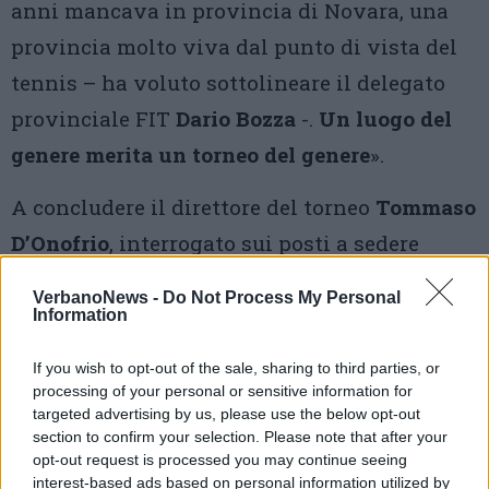
anni mancava in provincia di Novara, una
provincia molto viva dal punto di vista del
tennis – ha voluto sottolineare il delegato
provinciale FIT
Dario Bozza
-.
Un luogo del
genere merita un torneo del genere
».
A concludere il direttore del torneo
Tommaso
D’Onofrio
, interrogato sui posti a sedere
disponibili allo Sporting Club di Tennis e se
VerbanoNews -
Do Not Process My Personal
fossero già state assegnate le altre wildcard
Information
d’accesso: «Il nostro obiettivo – conclude
If you wish to opt-out of the sale, sharing to third parties, or
D’Onofrio che conferma insieme a Marenzi i
processing of your personal or sensitive information for
targeted advertising by us, please use the below opt-out
170 posti per i tre campi in terra battuta
– è
section to confirm your selection. Please note that after your
quello di portare a Lesa i migliori giovani del
opt-out request is processed you may continue seeing
interest-based ads based on personal information utilized by