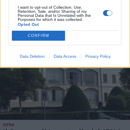
Il muretto delle poesie sul
I want to opt-out of Collection, Use,
lungolago di Ispra diventa più
Retention, Sale, and/or Sharing of my
Personal Data that Is Unrelated with the
grande nel ricordo di Mario Berrino
Purposes for which it was collected.
Opted Out
CONFIRM
Data Deletion
Data Access
Privacy Policy
ISPRA