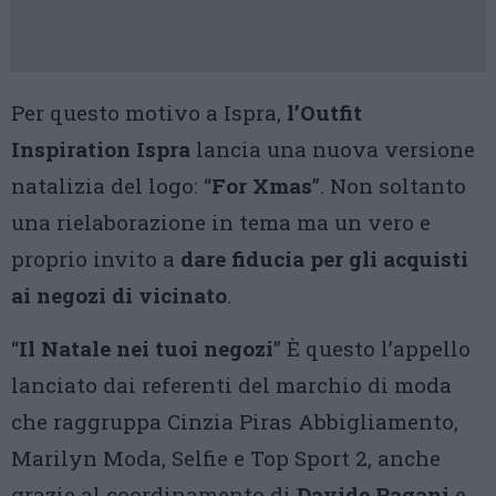
Per questo motivo a Ispra,
l’Outfit
Inspiration Ispra
lancia una nuova versione
natalizia del logo: “
For Xmas
”. Non soltanto
una rielaborazione in tema ma un vero e
proprio invito a
dare fiducia per gli acquisti
ai negozi di vicinato
.
“
Il Natale nei tuoi negozi
” È questo l’appello
lanciato dai referenti del marchio di moda
che raggruppa Cinzia Piras Abbigliamento,
Marilyn Moda, Selfie e Top Sport 2, anche
grazie al coordinamento di
Davide Pagani
e