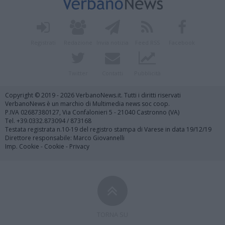
Registrati
Redazione
Invia notizia
Feed RSS
Facebook
Twitter
Contatti
Pubblicità
Copyright © 2019 - 2026 VerbanoNews.it. Tutti i diritti riservati
VerbanoNews è un marchio di Multimedia news soc coop.
P.IVA 02687380127, Via Confalonieri 5 - 21040 Castronno (VA)
Tel. +39.0332.873094 / 873168
Testata registrata n.10-19 del registro stampa di Varese in data 19/12/19
Direttore responsabile: Marco Giovannelli
Imp. Cookie
-
Cookie
-
Privacy
TORNA SU