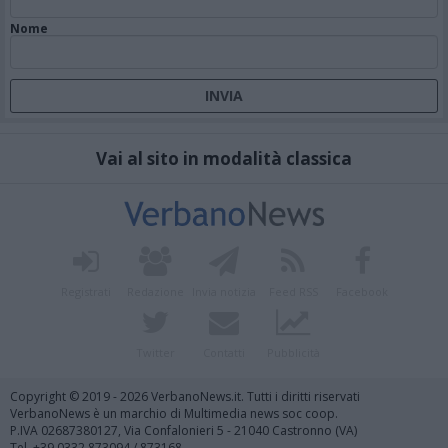
Nome
Vai al sito in modalità classica
Registrati
Redazione
Invia notizia
Feed RSS
Facebook
Twitter
Contatti
Pubblicità
Copyright © 2019 - 2026 VerbanoNews.it. Tutti i diritti riservati
VerbanoNews è un marchio di Multimedia news soc coop.
P.IVA 02687380127, Via Confalonieri 5 - 21040 Castronno (VA)
Tel. +39.0332.873094 / 873168