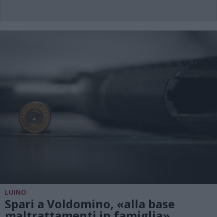
LUINO
Spari a Voldomino, «alla base
maltrattamenti in famiglia»