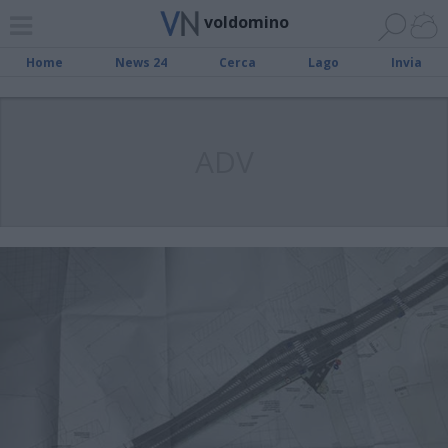
voldomino
Home
News 24
Cerca
Lago
Invia
ADV