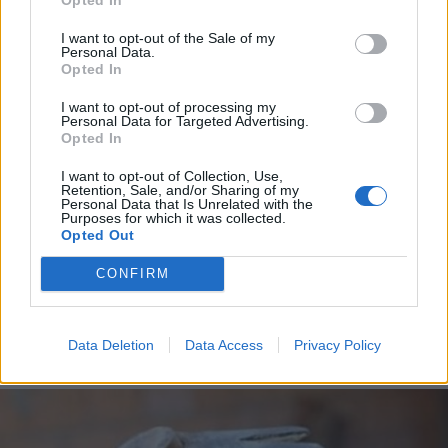
I want to opt-out of the Sale of my
Personal Data.
Opted In
I want to opt-out of processing my
Personal Data for Targeted Advertising.
Opted In
I want to opt-out of Collection, Use,
Retention, Sale, and/or Sharing of my
Personal Data that Is Unrelated with the
Purposes for which it was collected.
Opted Out
CONFIRM
LUINO
Don Pietro Folli, il ricordo di chi
lottò dalla “giusta parte”
Data Deletion
Data Access
Privacy Policy