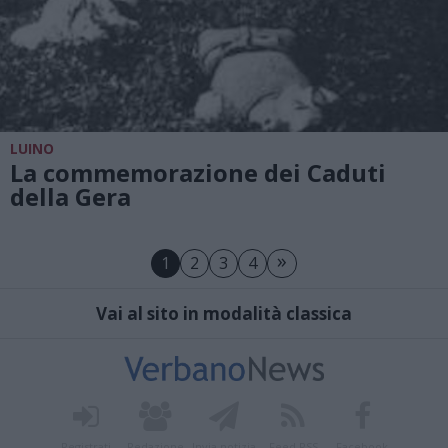
LUINO
La commemorazione dei Caduti
della Gera
»
1
2
3
4
Vai al sito in modalità classica
Registrati
Redazione
Invia notizia
Feed RSS
Facebook