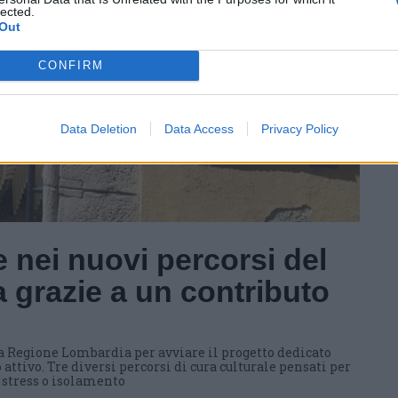
lected.
Out
CONFIRM
Data Deletion
Data Access
Privacy Policy
 nei nuovi percorsi del
 grazie a un contributo
a Regione Lombardia per avviare il progetto dedicato
 attivo. Tre diversi percorsi di cura culturale pensati per
i stress o isolamento