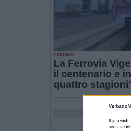
TURISMO
La Ferrovia Vige
il centenario e i
quattro stagioni
VerbanoN
If you wish 
sensitive in