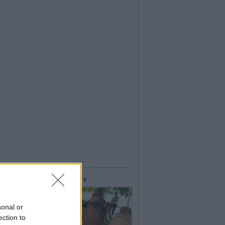
lerie Fotografiche
WebTV
sonal or
ection to