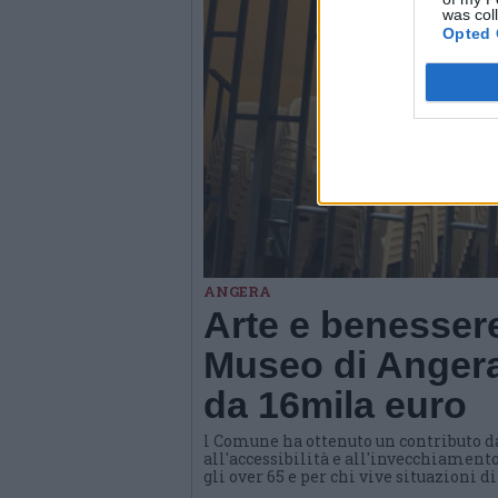
was col
Opted 
ANGERA
Arte e benessere
Museo di Angera
da 16mila euro
l Comune ha ottenuto un contributo d
all'accessibilità e all'invecchiamento
gli over 65 e per chi vive situazioni d