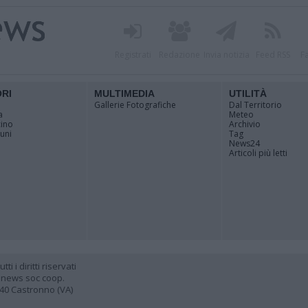
Registrati
Redazione
Invia notizia
Feed RSS
F
ORI
MULTIMEDIA
UTILITÀ
Gallerie Fotografiche
Dal Territorio
a
Meteo
cino
Archivio
muni
Tag
News24
Articoli più letti
 i diritti riservati
 news soc coop.
040 Castronno (VA)