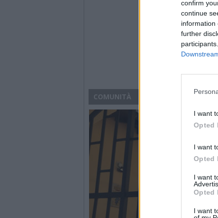
confirm you
continue se
information 
further disc
participants
Downstream 
Persona
COMUNITÀ
I want t
Opted 
I want t
Opted 
I want 
Advertis
Opted 
I want t
of my P