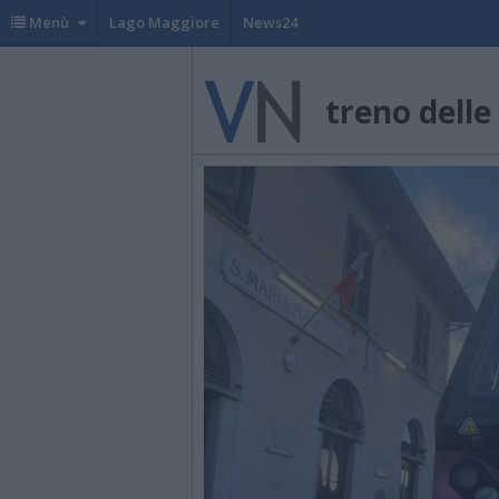
Menù
Lago Maggiore
News24
treno delle