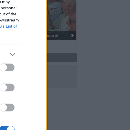
ou may
 personal
out of the
 downstream
B’s List of
I 100 anni del Corpo Musicale di
UICI SUI SOCIAL