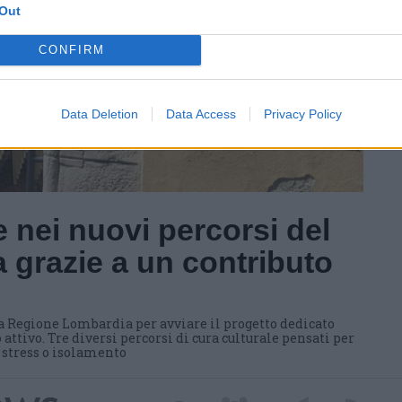
Out
CONFIRM
Data Deletion
Data Access
Privacy Policy
 nei nuovi percorsi del
 grazie a un contributo
a Regione Lombardia per avviare il progetto dedicato
 attivo. Tre diversi percorsi di cura culturale pensati per
i stress o isolamento