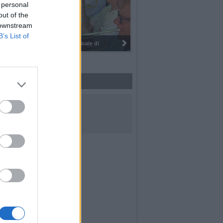
 personal
out of the
 downstream
B’s List of
I 100 anni del Corpo Musicale di
UICI SUI SOCIAL