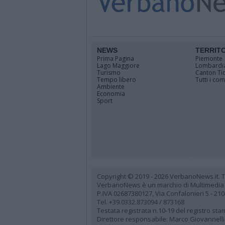
NEWS
TERRIT
Prima Pagina
Piemonte
Lago Maggiore
Lombardi
Turismo
Canton Ti
Tempo libero
Tutti i co
Ambiente
Economia
Sport
Copyright © 2019 - 2026 VerbanoNews.it. Tutti
VerbanoNews è un marchio di Multimedia
P.IVA 02687380127, Via Confalonieri 5 - 21
Tel. +39.0332.873094 / 873168
Testata registrata n.10-19 del registro st
Direttore responsabile: Marco Giovannelli