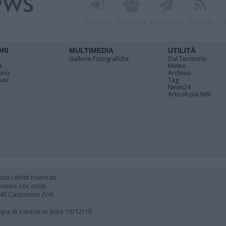
Registrati
Redazione
Invia notizia
Feed RSS
F
ORI
MULTIMEDIA
UTILITÀ
Gallerie Fotografiche
Dal Territorio
a
Meteo
cino
Archivio
muni
Tag
News24
Articoli più letti
 i diritti riservati
 news soc coop.
040 Castronno (VA)
ampa di Varese in data 19/12/19