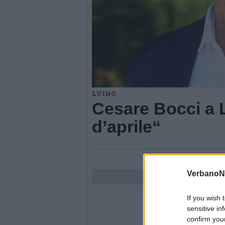
LUINO
Cesare Bocci a L
d’aprile“
VerbanoN
If you wish 
sensitive in
confirm you