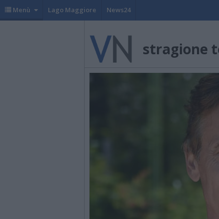
Menù
Lago Maggiore
News24
stragione t