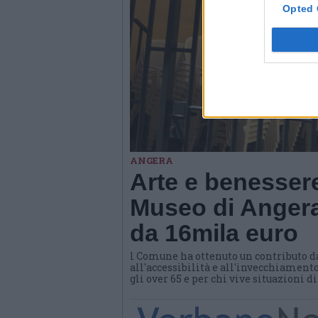
Opted 
ANGERA
Arte e benessere
Museo di Angera
da 16mila euro
l Comune ha ottenuto un contributo d
all'accessibilità e all'invecchiamento
gli over 65 e per chi vive situazioni d