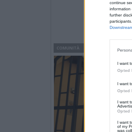
continue se
information 
further disc
participants
Downstream 
COMUNITÀ
Persona
I want t
Opted 
I want t
Opted 
I want 
Advertis
Opted 
I want t
of my P
was col