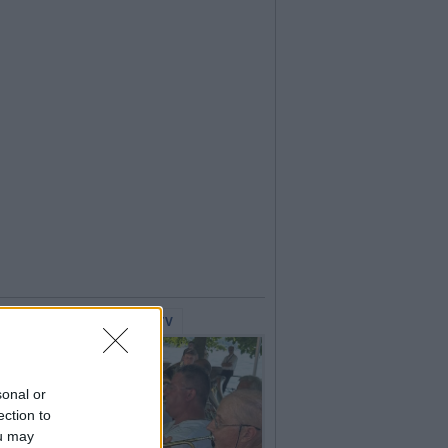
lerie Fotografiche
WebTV
sonal or
ection to
ou may