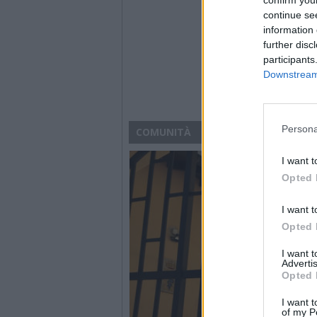
continue se
information 
further disc
participants
Downstream 
Persona
COMUNITÀ
I want t
Opted 
I want t
Opted 
I want 
Advertis
Opted 
I want t
of my P