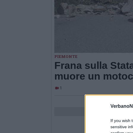
PIEMONTE
Frana sulla Stat
muore un motoci
1
VerbanoN
If you wish 
sensitive in
confirm you