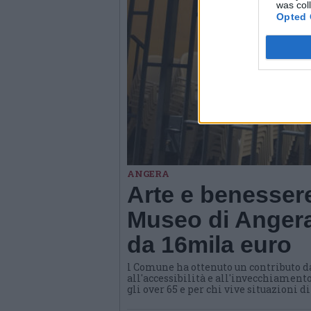
was col
Opted 
ANGERA
Arte e benessere
Museo di Angera
da 16mila euro
l Comune ha ottenuto un contributo d
all'accessibilità e all'invecchiamento
gli over 65 e per chi vive situazioni d