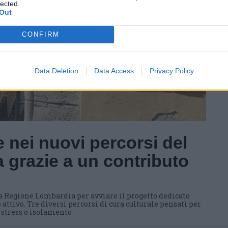
lected.
Out
CONFIRM
Data Deletion
Data Access
Privacy Policy
 nei nuovi percorsi del
 grazie a un contributo
a Regione Lombardia per avviare il progetto dedicato
 attivo. Tre diversi percorsi di cura culturale pensati per
i stress o isolamento