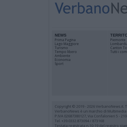
NEWS
TERRIT
Prima Pagina
Piemonte
Lago Maggiore
Lombardi
Turismo
Canton Ti
Tempo libero
Tutti i co
Ambiente
Economia
Sport
Copyright © 2019 - 2026 VerbanoNews.it. Tutti
VerbanoNews è un marchio di Multimedia
P.IVA 02687380127, Via Confalonieri 5 - 21
Tel. +39.0332.873094 / 873168
Testata registrata n.10-19 del registro st