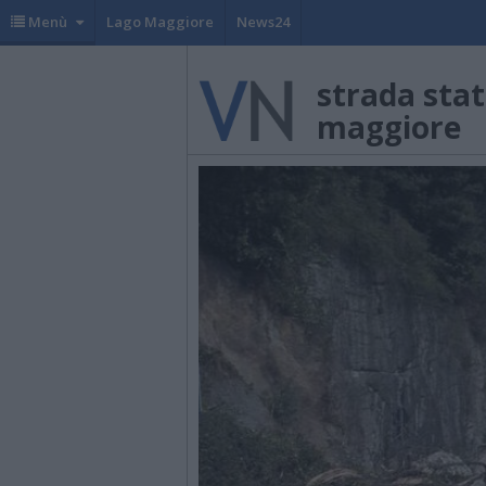
Menù
Lago Maggiore
News24
strada stat
maggiore