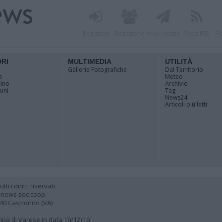
Registrati
Redazione
Invia notizia
Feed RSS
F
ORI
MULTIMEDIA
UTILITÀ
Gallerie Fotografiche
Dal Territorio
a
Meteo
cino
Archivio
muni
Tag
News24
Articoli più letti
 i diritti riservati
 news soc coop.
040 Castronno (VA)
ampa di Varese in data 19/12/19