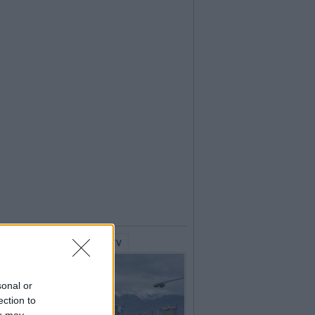
lerie Fotografiche
WebTV
sonal or
ection to
ou may