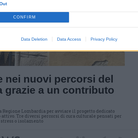
Out
CONFIRM
Data Deletion
Data Access
Privacy Policy
 nei nuovi percorsi del
 grazie a un contributo
a Regione Lombardia per avviare il progetto dedicato
 attivo. Tre diversi percorsi di cura culturale pensati per
i stress o isolamento