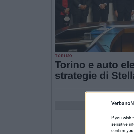
TORINO
Torino e auto ele
strategie di Stel
VerbanoN
If you wish 
sensitive in
confirm you