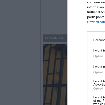
continue se
information 
further disc
participants
Downstream 
COMUNITÀ
Persona
I want t
Opted 
I want t
Opted 
I want 
Advertis
Opted 
I want t
of my P
was col