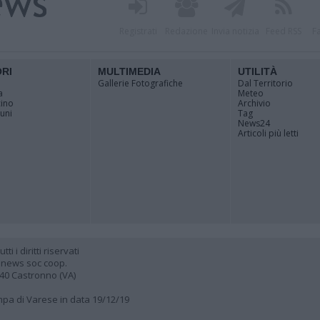
Registrati
Redazione
Invia notizia
Feed RSS
F
ORI
MULTIMEDIA
UTILITÀ
Gallerie Fotografiche
Dal Territorio
a
Meteo
cino
Archivio
muni
Tag
News24
Articoli più letti
 i diritti riservati
 news soc coop.
040 Castronno (VA)
ampa di Varese in data 19/12/19