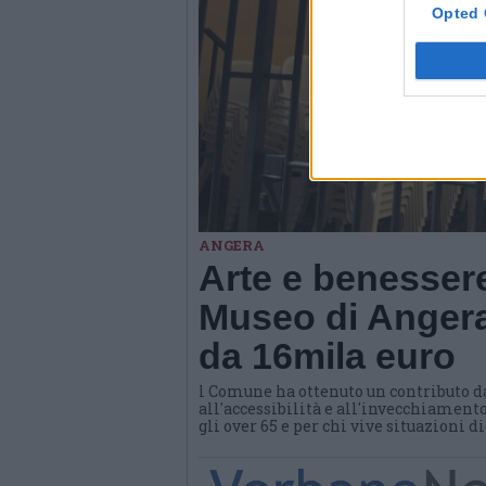
Opted 
ANGERA
Arte e benessere
Museo di Angera
da 16mila euro
l Comune ha ottenuto un contributo d
all'accessibilità e all'invecchiamento
gli over 65 e per chi vive situazioni d