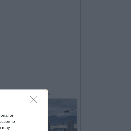
lerie Fotografiche
WebTV
sonal or
ection to
ou may