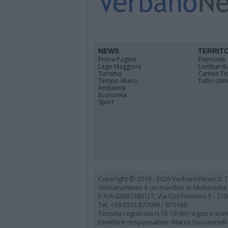
NEWS
TERRIT
Prima Pagina
Piemonte
Lago Maggiore
Lombardi
Turismo
Canton Ti
Tempo libero
Tutti i co
Ambiente
Economia
Sport
Copyright © 2019 - 2026 VerbanoNews.it. Tutti
VerbanoNews è un marchio di Multimedia
P.IVA 02687380127, Via Confalonieri 5 - 21
Tel. +39.0332.873094 / 873168
Testata registrata n.10-19 del registro st
Direttore responsabile: Marco Giovannelli