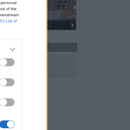
 personal
out of the
 downstream
B’s List of
Dall’oro alla fiaccola: ...
UICI SUI SOCIAL