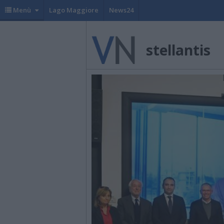
Menù
Lago Maggiore
News24
stellantis