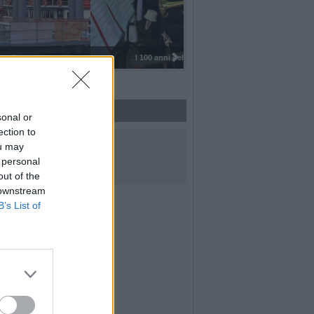
I 100 anni del Corpo Musicale di
sonal or
ection to
UICI SUI SOCIAL
ou may
 personal
out of the
 downstream
B’s List of