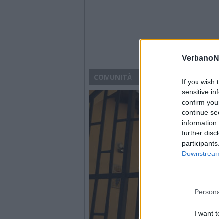
VerbanoN
COMUNITÀ
If you wish 
sensitive in
confirm you
continue se
information 
further disc
participants
Downstream 
Persona
I want t