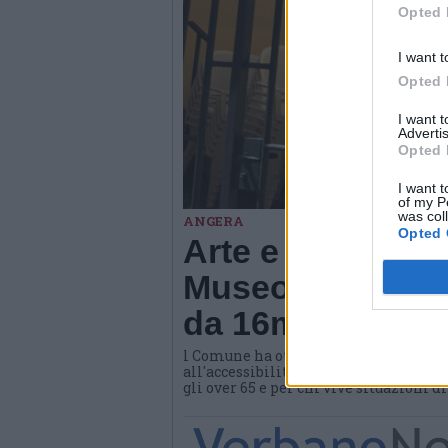
Opted 
I want t
Opted 
I want 
Advertis
Opted 
I want t
of my P
was col
ANGERA
Opted 
Arte e benessere
Museo di Angera
da 16mila euro
l Comune ha ottenuto un contributo d
all'accessibilità e all'invecchiamento
gli over 65 e per chi vive situazioni d