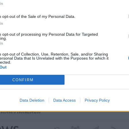
In
o opt-out of the Sale of my Personal Data.
In
to opt-out of processing my Personal Data for Targeted
ing.
In
o opt-out of Collection, Use, Retention, Sale, and/or Sharing
ersonal Data that Is Unrelated with the Purposes for which it
lected.
Out
 nei nuovi percorsi del
 grazie a un contributo
CONFIRM
Data Deletion
Data Access
Privacy Policy
a Regione Lombardia per avviare il progetto dedicato
 attivo. Tre diversi percorsi di cura culturale pensati per
i stress o isolamento