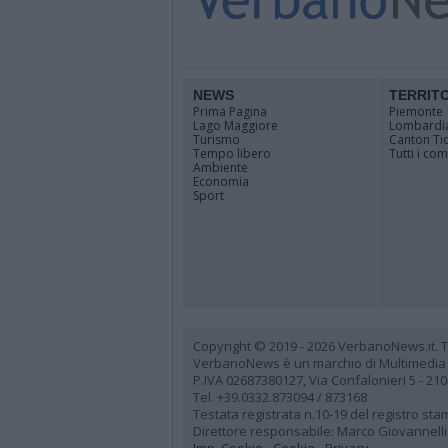
NEWS
TERRIT
Prima Pagina
Piemonte
Lago Maggiore
Lombardi
Turismo
Canton Ti
Tempo libero
Tutti i co
Ambiente
Economia
Sport
Copyright © 2019 - 2026 VerbanoNews.it. Tutti
VerbanoNews è un marchio di Multimedia
P.IVA 02687380127, Via Confalonieri 5 - 21
Tel. +39.0332.873094 / 873168
Testata registrata n.10-19 del registro st
Direttore responsabile: Marco Giovannelli