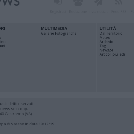
Registrati
Redazione
Invia notizia
Feed RSS
F
ORI
MULTIMEDIA
UTILITÀ
Gallerie Fotografiche
Dal Territorio
a
Meteo
cino
Archivio
muni
Tag
News24
Articoli più letti
 i diritti riservati
 news soc coop.
040 Castronno (VA)
ampa di Varese in data 19/12/19