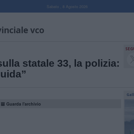
Sabato , 8 Agosto 2026
vinciale vco
SEG
ulla statale 33, la polizia:
guida”
Gal
Guarda l'archivio