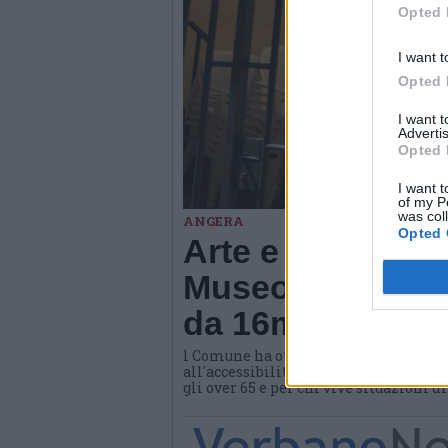
Opted 
I want t
Opted 
I want 
Advertis
Opted 
I want t
of my P
was col
ANGERA
Opted 
Arte e benessere
Museo di Angera
da 16mila euro
l Comune ha ottenuto un contributo d
all'accessibilità e all'invecchiamento
gli over 65 e per chi vive situazioni d