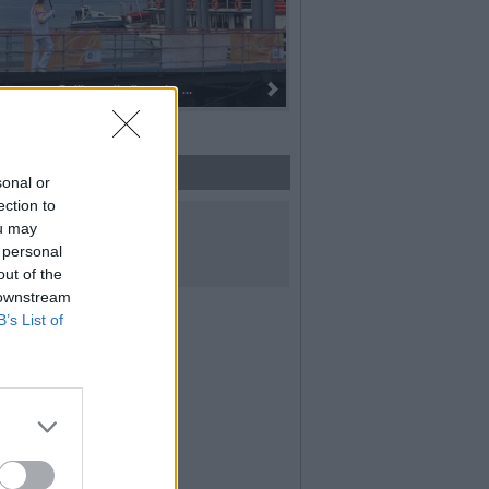
Dall’oro alla fiaccola: ...
sonal or
ection to
UICI SUI SOCIAL
ou may
 personal
out of the
 downstream
B’s List of