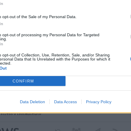
In
o opt-out of the Sale of my Personal Data.
In
to opt-out of processing my Personal Data for Targeted
ing.
In
o opt-out of Collection, Use, Retention, Sale, and/or Sharing
ersonal Data that Is Unrelated with the Purposes for which it
lected.
Out
 nei nuovi percorsi del
 grazie a un contributo
CONFIRM
Data Deletion
Data Access
Privacy Policy
a Regione Lombardia per avviare il progetto dedicato
 attivo. Tre diversi percorsi di cura culturale pensati per
i stress o isolamento