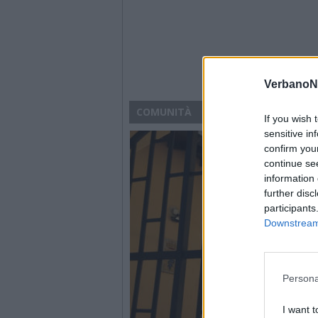
VerbanoN
COMUNITÀ
If you wish 
sensitive in
confirm you
continue se
information 
further disc
participants
Downstream 
Persona
I want t