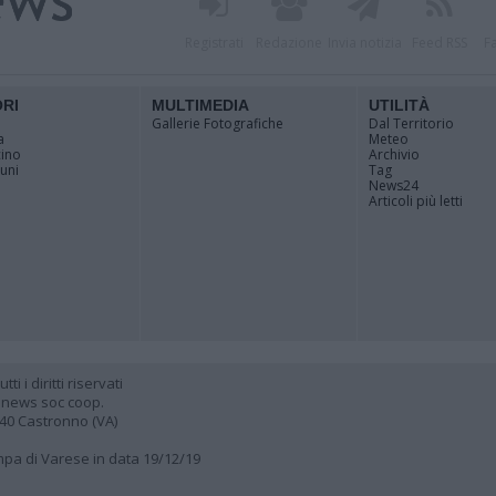
Registrati
Redazione
Invia notizia
Feed RSS
F
ORI
MULTIMEDIA
UTILITÀ
Gallerie Fotografiche
Dal Territorio
a
Meteo
cino
Archivio
muni
Tag
News24
Articoli più letti
 i diritti riservati
 news soc coop.
040 Castronno (VA)
ampa di Varese in data 19/12/19