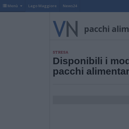
Menù
Lago Maggiore
News24
pacchi ali
STRESA
Disponibili i mod
pacchi alimentar