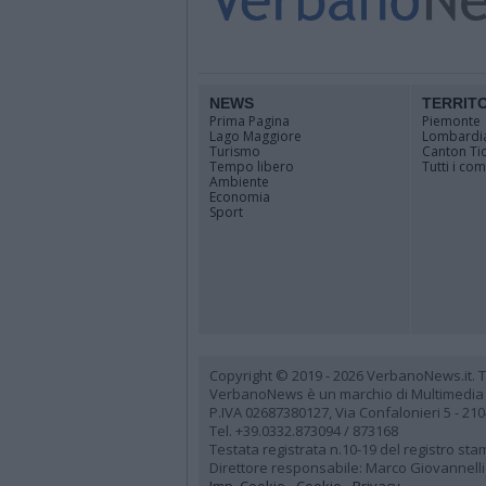
NEWS
TERRIT
Prima Pagina
Piemonte
Lago Maggiore
Lombardi
Turismo
Canton Ti
Tempo libero
Tutti i co
Ambiente
Economia
Sport
Copyright © 2019 - 2026 VerbanoNews.it. Tutti
VerbanoNews è un marchio di Multimedia
P.IVA 02687380127, Via Confalonieri 5 - 21
Tel. +39.0332.873094 / 873168
Testata registrata n.10-19 del registro st
Direttore responsabile: Marco Giovannelli