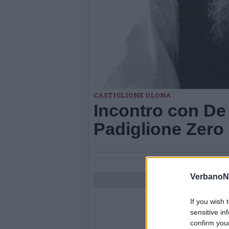
CASTIGLIONE OLONA
Incontro con De 
Padiglione Zero
VerbanoN
If you wish 
sensitive in
confirm you