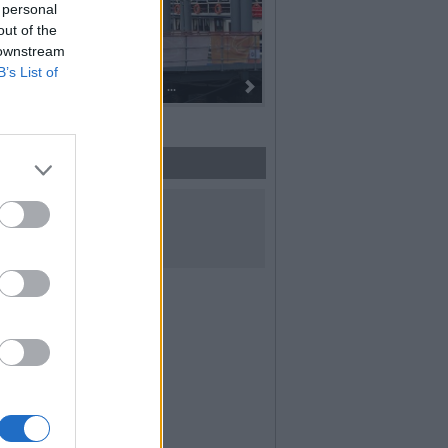
 personal
out of the
 downstream
B’s List of
Dall’oro alla fiaccola: ...
UICI SUI SOCIAL