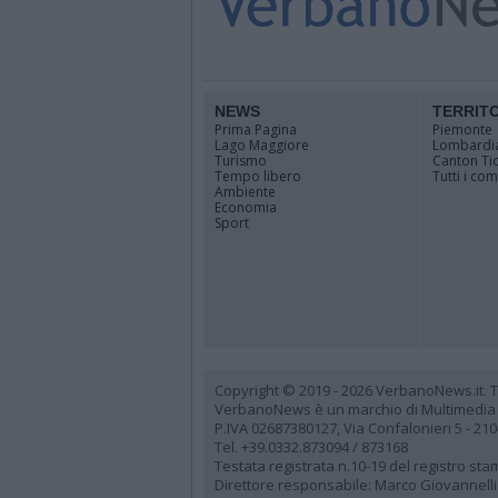
NEWS
TERRIT
Prima Pagina
Piemonte
Lago Maggiore
Lombardi
Turismo
Canton Ti
Tempo libero
Tutti i co
Ambiente
Economia
Sport
Copyright © 2019 - 2026 VerbanoNews.it. Tutti
VerbanoNews è un marchio di Multimedia
P.IVA 02687380127, Via Confalonieri 5 - 21
Tel. +39.0332.873094 / 873168
Testata registrata n.10-19 del registro st
Direttore responsabile: Marco Giovannelli