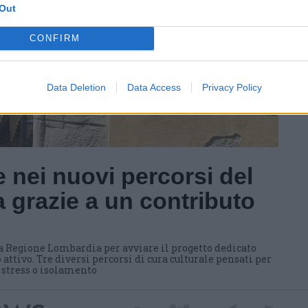
Out
CONFIRM
Data Deletion
Data Access
Privacy Policy
 nei nuovi percorsi del
 grazie a un contributo
a Regione Lombardia per avviare il progetto dedicato
 attivo. Tre diversi percorsi di cura culturale pensati per
i stress o isolamento