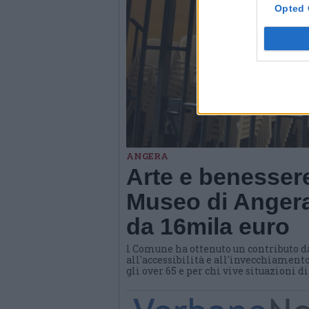
Opted 
ANGERA
Arte e benessere
Museo di Angera
da 16mila euro
l Comune ha ottenuto un contributo d
all'accessibilità e all'invecchiamento
gli over 65 e per chi vive situazioni d