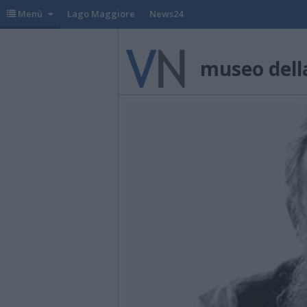
Menù
Lago Maggiore
News24
museo della