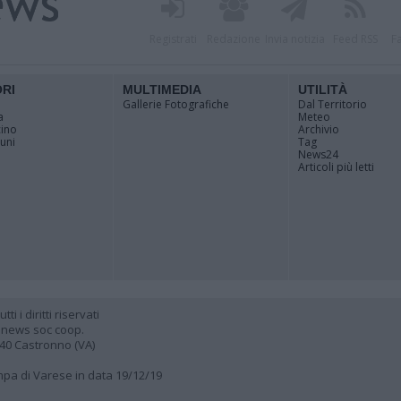
Registrati
Redazione
Invia notizia
Feed RSS
F
ORI
MULTIMEDIA
UTILITÀ
Gallerie Fotografiche
Dal Territorio
a
Meteo
cino
Archivio
muni
Tag
News24
Articoli più letti
 i diritti riservati
 news soc coop.
040 Castronno (VA)
ampa di Varese in data 19/12/19