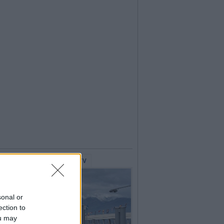
lerie Fotografiche
WebTV
sonal or
ection to
ou may