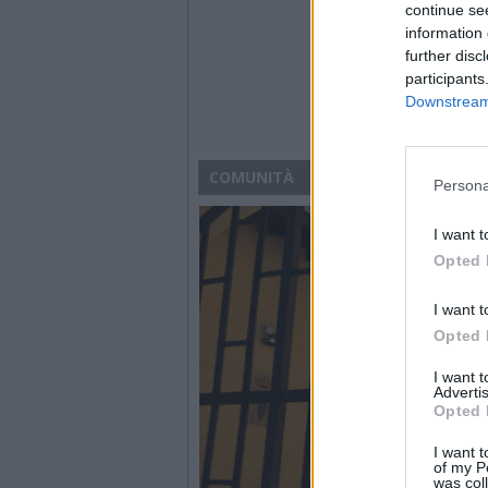
continue se
information 
further disc
participants
Downstream 
COMUNITÀ
Persona
I want t
Opted 
I want t
Opted 
I want 
Advertis
Opted 
I want t
of my P
was col