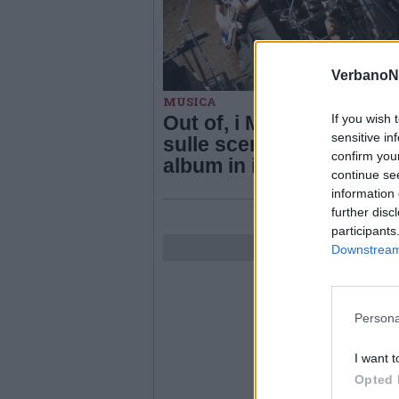
VerbanoN
MUSICA
If you wish 
Out of, i Mudiva tornano
sensitive in
sulle scene con un nuo
confirm you
album in inglese
continue se
information 
further disc
participants
Downstream 
Persona
I want t
Opted 