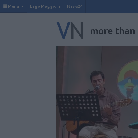
Menù
Lago Maggiore
News24
more than 