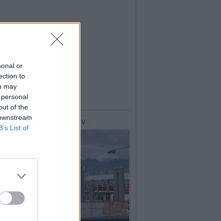
sonal or
ection to
ou may
 personal
out of the
 downstream
lerie Fotografiche
WebTV
B’s List of