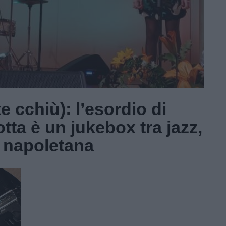
 cchiù): l’esordio di
ta è un jukebox tra jazz,
 napoletana