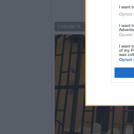
I want t
Opted 
I want 
COMUNITÀ
Advertis
Opted 
I want t
of my P
was col
Opted 