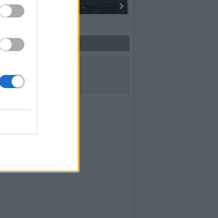
Dall’oro alla fiaccola: ...
I 100 anni del Corpo Musicale 
UICI SUI SOCIAL