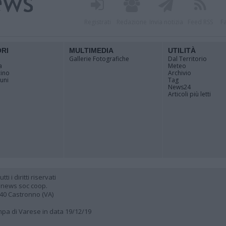
Registrati
Redazione
Invia notizia
Feed RSS
F
ORI
MULTIMEDIA
UTILITÀ
Gallerie Fotografiche
Dal Territorio
a
Meteo
cino
Archivio
muni
Tag
News24
Articoli più letti
 i diritti riservati
 news soc coop.
040 Castronno (VA)
ampa di Varese in data 19/12/19