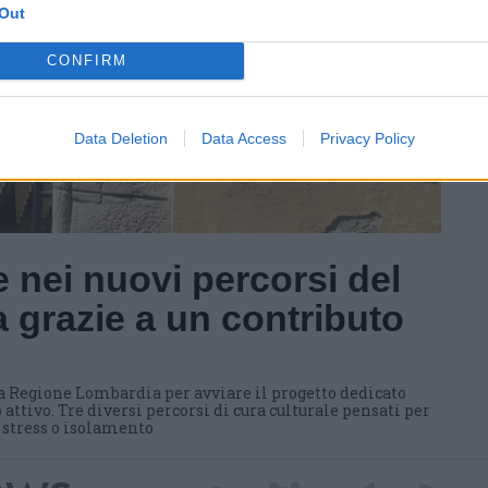
Out
CONFIRM
Data Deletion
Data Access
Privacy Policy
 nei nuovi percorsi del
 grazie a un contributo
a Regione Lombardia per avviare il progetto dedicato
 attivo. Tre diversi percorsi di cura culturale pensati per
i stress o isolamento