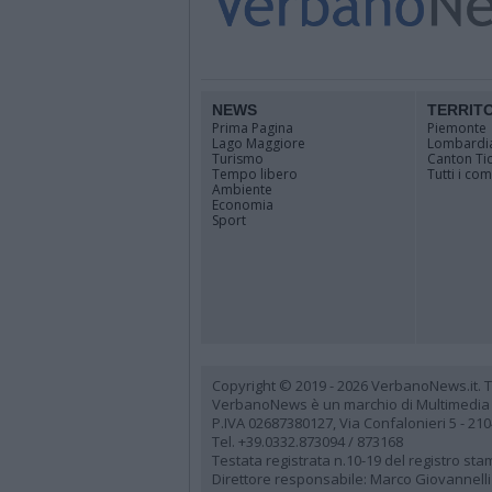
NEWS
TERRIT
Prima Pagina
Piemonte
Lago Maggiore
Lombardi
Turismo
Canton Ti
Tempo libero
Tutti i co
Ambiente
Economia
Sport
Copyright © 2019 - 2026 VerbanoNews.it. Tutti
VerbanoNews è un marchio di Multimedia
P.IVA 02687380127, Via Confalonieri 5 - 21
Tel. +39.0332.873094 / 873168
Testata registrata n.10-19 del registro st
Direttore responsabile: Marco Giovannelli