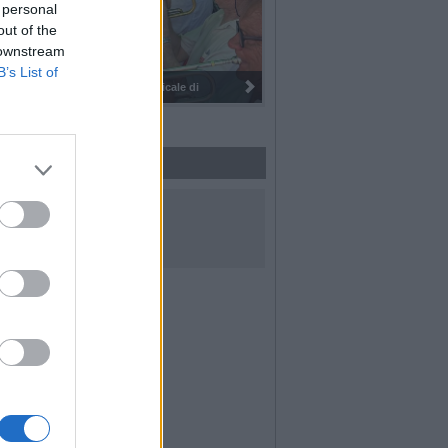
 personal
out of the
 downstream
B’s List of
I 100 anni del Corpo Musicale di
UICI SUI SOCIAL