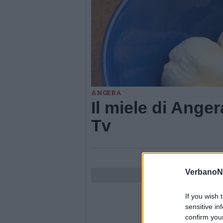
ANGERA
Il miele di Anger
Tv
VerbanoN
If you wish 
sensitive in
confirm you