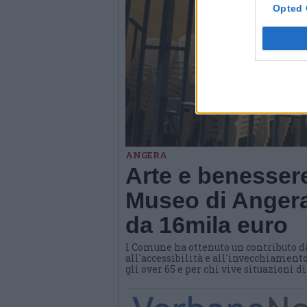
Opted 
ANGERA
Arte e benessere
Museo di Angera
da 16mila euro
l Comune ha ottenuto un contributo d
all'accessibilità e all'invecchiamento
gli over 65 e per chi vive situazioni d