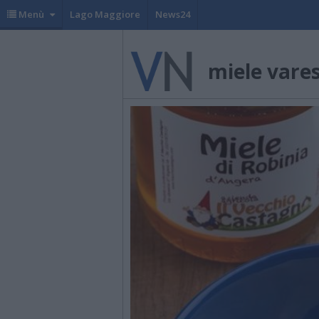
Menù
Lago Maggiore
News24
miele vare