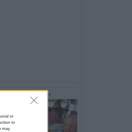
lerie Fotografiche
WebTV
sonal or
ection to
ou may