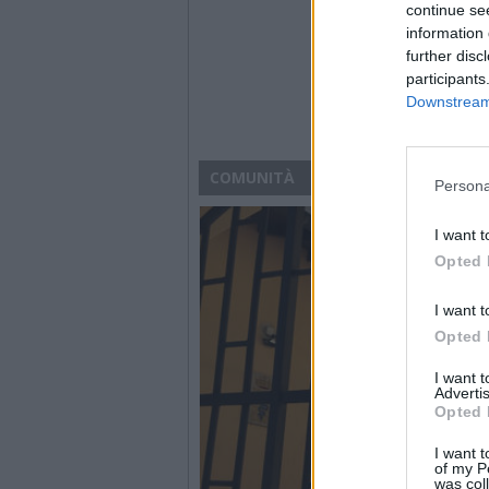
continue se
information 
further disc
participants
Downstream 
COMUNITÀ
Persona
I want t
Opted 
I want t
Opted 
I want 
Advertis
Opted 
I want t
of my P
was col