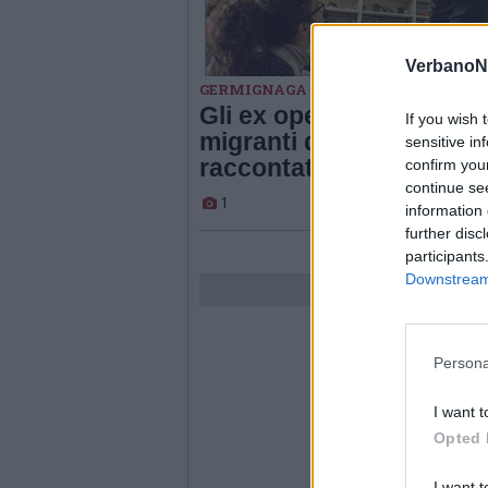
VerbanoN
GERMIGNAGA
Gli ex operai della Stehli 
If you wish 
migranti di oggi, il lavor
sensitive in
raccontato a teatro
confirm you
continue se
1
information 
further disc
participants
Downstream 
Persona
I want t
Opted 
I want t