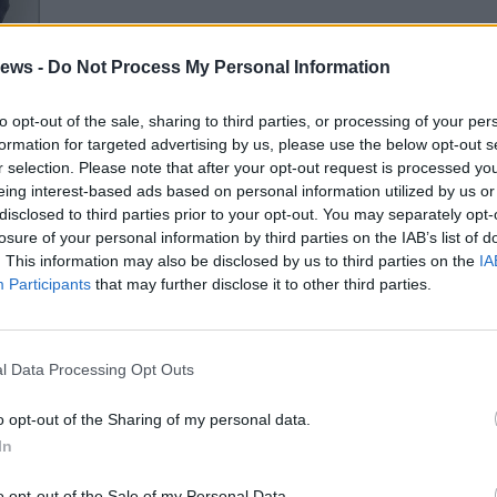
ews -
Do Not Process My Personal Information
e i
to opt-out of the sale, sharing to third parties, or processing of your per
o
formation for targeted advertising by us, please use the below opt-out s
r selection. Please note that after your opt-out request is processed y
eing interest-based ads based on personal information utilized by us or
disclosed to third parties prior to your opt-out. You may separately opt-
losure of your personal information by third parties on the IAB’s list of
. This information may also be disclosed by us to third parties on the
IA
Gal
Participants
that may further disclose it to other third parties.
Guarda l'archivio
l Data Processing Opt Outs
o opt-out of the Sharing of my personal data.
In
o opt-out of the Sale of my Personal Data.