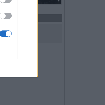
Dall’oro alla fiaccola: ...
I 100 anni del Corpo Musicale
UICI SUI SOCIAL