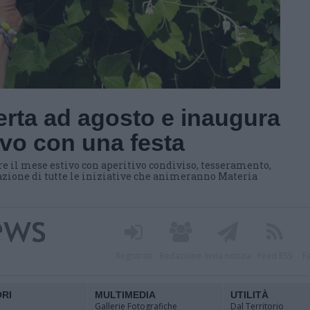
erta ad agosto e inaugura
tivo con una festa
il mese estivo con aperitivo condiviso, tesseramento,
tazione di tutte le iniziative che animeranno Materia
Registrati
Redazione
Invia notizia
Feed RSS
F
ORI
MULTIMEDIA
UTILITÀ
Gallerie Fotografiche
Dal Territorio