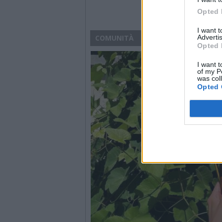
Opted 
I want 
Advertis
COMUNITÀ
Opted 
I want t
of my P
was col
Opted 