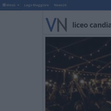
Menù
Lago Maggiore
News24
liceo candi