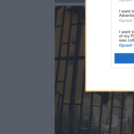
I want 
Advertis
Opted 
I want t
of my P
was col
Opted 