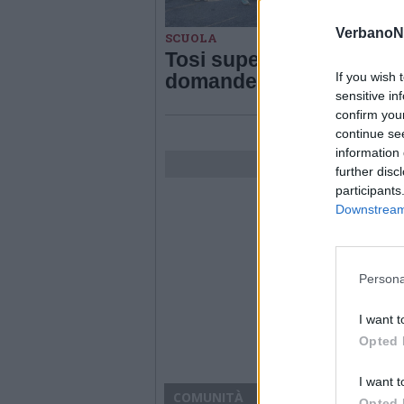
VerbanoN
SCUOLA
Tosi superstar: oltre 57
If you wish 
domande di iscrizione
sensitive in
confirm you
continue se
information 
further disc
participants
Downstream 
Persona
I want t
Opted 
I want t
COMUNITÀ
Opted 