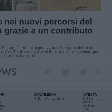
 nei nuovi percorsi del
 grazie a un contributo
a Regione Lombardia per avviare il progetto dedicato
 attivo. Tre diversi percorsi di cura culturale pensati per
i stress o isolamento
Registrati
Redazione
Invia notizia
Feed RSS
F
ORI
MULTIMEDIA
UTILITÀ
Gallerie Fotografiche
Dal Territorio
a
Meteo
cino
Archivio
muni
Tag