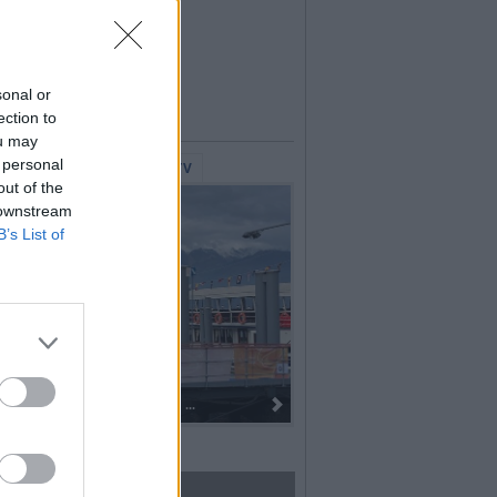
sonal or
ection to
ou may
 personal
lerie Fotografiche
WebTV
out of the
 downstream
B’s List of
I 100 anni del Corpo Musicale di